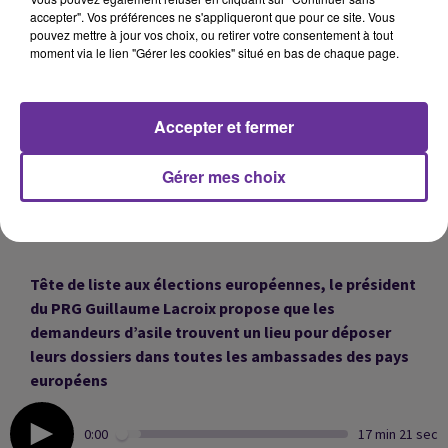
accepter". Vos préférences ne s'appliqueront que pour ce site. Vous
pouvez mettre à jour vos choix, ou retirer votre consentement à tout
Paris a accueilli une conférence humanitaire sur le
moment via le lien "Gérer les cookies" situé en bas de chaque page.
Soudan ravagé par une guerre civile depuis un an.
Accepter et fermer
L’Établissement Français du Sang lance une
campagne de don du sang pour renouveler les
Gérer mes choix
stocks. Nous écouterons Hervé Meinrad, directeur de
la collecte et de la production de l’EFS.
Tête de liste aux élections européennes, le président
du PRG Guillaume Lacroix propose que les
demandeurs d’asile trouvent un lieu pour déposer
leurs dossiers dans toutes les ambassades des pays
européens
0:00
17 min 21 sec