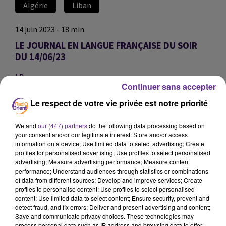
Algérie
Liban
14 juin 2023 - 18 min
LE JOURNAL EN LANGUE FRANÇAISE DU SOIR
DU 14/06/23
LB
Continuer sans accepter
JOURNAL EN LANGUE FRANÇAISE
Le respect de votre vie privée est notre priorité
Le Liban reste sans président. Le parlement libanais a
une nouvelle fois échoué à élire un Président de la
We and
our (447) partners
do the following data processing based on
your consent and/or our legitimate interest: Store and/or access
République. La douzième séance électorale ce mercredi a
information on a device; Use limited data to select advertising; Create
été marquée par un nouvel échec. Nous y reviendrons
profiles for personalised advertising; Use profiles to select personalised
avec la journaliste libanaise basée à Paris Randa
advertising; Measure advertising performance; Measure content
performance; Understand audiences through statistics or combinations
Takieddine.
of data from different sources; Develop and improve services; Create
profiles to personalise content; Use profiles to select personalised
content; Use limited data to select content; Ensure security, prevent and
L’inauguration mardi soir du nouveau parcours
detect fraud, and fix errors; Deliver and present advertising and content;
permanent du Musée national de l’Histoire de
Save and communicate privacy choices. These technologies may
l’Immigration. Radio Orient était sur place. Entretien
process personal data such as IP address and browsing data to offer