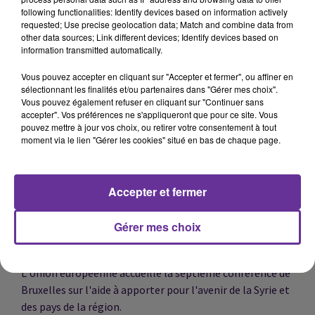
following functionalities: Identify devices based on information actively
dans votre journal avec le ministre des Solidarités, de
requested; Use precise geolocation data; Match and combine data from
l'Autonomie et des Personnes handicapées, Jean-
other data sources; Link different devices; Identify devices based on
Christophe Combe.et avec l’ancien Premier ministre
information transmitted automatically.
Jean-Marc Ayrault.
Vous pouvez accepter en cliquant sur "Accepter et fermer", ou affiner en
sélectionnant les finalités et/ou partenaires dans "Gérer mes choix".
Vous pouvez également refuser en cliquant sur "Continuer sans
Le bilan s’est alourdi après un drame de l’immigration
accepter". Vos préférences ne s'appliqueront que pour ce site. Vous
clandestine dans le Sud Ouest de la Grèce. Au moins 78
pouvez mettre à jour vos choix, ou retirer votre consentement à tout
moment via le lien "Gérer les cookies" situé en bas de chaque page.
personnes se sont noyées dans le naufrage d'une
embarcation de migrants.
Accepter et fermer
Le prince héritier d'Arabie saoudite rencontrera vendredi
à l’Elysée le président français. Un déjeuner de travail
Gérer mes choix
dans le cadre de sa visite officielle en France.
L'Union européenne accueille la septième conférence de
Bruxelles sur l'aide à apporter pour l'avenir de la Syrie et
des pays de la région.