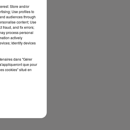
erest: Store and/or
tising; Use profiles to
tand audiences through
personalise content; Use
 fraud, and fix errors;
 may process personal
mation actively
vices; Identify devices
rtenaires dans "Gérer
s'appliqueront que pour
les cookies" situé en
sec