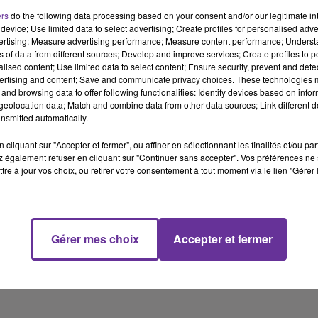
ers
do the following data processing based on your consent and/or our legitimate int
device; Use limited data to select advertising; Create profiles for personalised adver
La catastrophe humanitaire dans la bande de Gaza. Les
vertising; Measure advertising performance; Measure content performance; Unders
bombardements israélien se poursuivent. La député PS de la
ns of data from different sources; Develop and improve services; Create profiles to 
8eme circonscription de la Seine Saint Denis Fatiha Keloua Hachi
alised content; Use limited data to select content; Ensure security, prevent and detect
ertising and content; Save and communicate privacy choices. These technologies
sera l’une de nos invitées. Elle reviendra notamment sur la
and browsing data to offer following functionalities: Identify devices based on infor
tribune commune des chefs d’Etat français, egyptien et jordanien
eolocation data; Match and combine data from other data sources; Link different de
qui appellent à une cessez le feu “immédiat” et “permanent”.
nsmitted automatically.
cliquant sur "Accepter et fermer", ou affiner en sélectionnant les finalités et/ou pa
Quelque 110 tonnes de fret humanitaire ont été larguées mardi au
 également refuser en cliquant sur "Continuer sans accepter". Vos préférences ne 
dessus de la bande de Gaza. Il s’agit de l’opération internationale,
tre à jour vos choix, ou retirer votre consentement à tout moment via le lien "Gérer 
la plus importante à laquelle la France a participé à ce jour.
Le projet de loi du gouvernement français sur la fin de vie a
entame son parcours. Il a été présenté ce mercredi en Conseil des
Gérer mes choix
Accepter et fermer
ministres.
17 min 16 