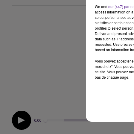
We and
our (447) partn
access information on a 
select personalised ad
statistics or combinatio
profiles to select person
Deliver and present adv
data such as IP address 
requested; Use precise g
based on information tra
Vous pouvez accepter en 
mes choix". Vous pouvez
ce site. Vous pouvez met
bas de chaque page.
0:00