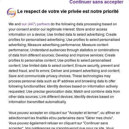
Continuer sans accepter
Gaza
Le respect de votre vie privée est notre priorité
4 avril 2024 - 17 min 7 sec
We and
our (447) partners
do the following data processing based on
LE JOURNAL EN LANGUE FRANÇAISE DE MIDI DU
your consent and/or our legitimate interest: Store and/or access
4/04/24
information on a device; Use limited data to select advertising; Create
profiles for personalised advertising; Use profiles to select personalised
LB
advertising; Measure advertising performance; Measure content
performance; Understand audiences through statistics or combinations
JOURNAL EN LANGUE FRANÇAISE
of data from different sources; Develop and improve services; Create
profiles to personalise content; Use profiles to select personalised
La désolation dans la bande de Gaza où la situation
content; Use limited data to select content; Ensure security, prevent and
humanitaire se dégrade chaque jour. Le Conseil des droits
detect fraud, and fix errors; Deliver and present advertising and content;
Save and communicate privacy choices. These technologies may
de l'homme de l'ONU examinera demain un projet de
process personal data such as IP address and browsing data to offer
résolution appelant à stopper les ventes d'armes à
following functionalities: Identify devices based on information actively
Israël.
requested; Use precise geolocation data; Match and combine data from
other data sources; Link different devices; Identify devices based on
Le député Modem Richard Ramos préside le groupe
information transmitted automatically.
d'études France-Palestine à l'Assemblée nationale. Il va
Vous pouvez accepter en cliquant sur "Accepter et fermer", ou affiner en
se rendre prochainement dans les territoires
sélectionnant les finalités et/ou partenaires dans "Gérer mes choix".
palestiniens. Nous l’écouterons.
Vous pouvez également refuser en cliquant sur "Continuer sans
accepter". Vos préférences ne s'appliqueront que pour ce site. Vous