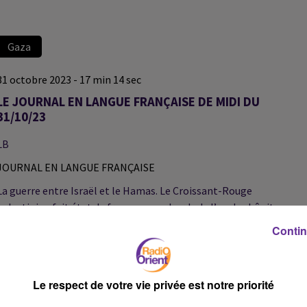
Gaza
31 octobre 2023 - 17 min 14 sec
LE JOURNAL EN LANGUE FRANÇAISE DE MIDI DU
31/10/23
LB
JOURNAL EN LANGUE FRANÇAISE
La guerre entre Israël et le Hamas. Le Croissant-Rouge
palestinien fait état de frappes aux abords de l’un des hôpitaux au
nord de la bande de Gaza.
Contin
La situation humanitaire catastrophique dans la bande de Gaza.
Le respect de votre vie privée est notre priorité
Nous craignons “le développement de maladies liées à l’eau
comme le Choléra” nous dira la porte parole du CICR en France