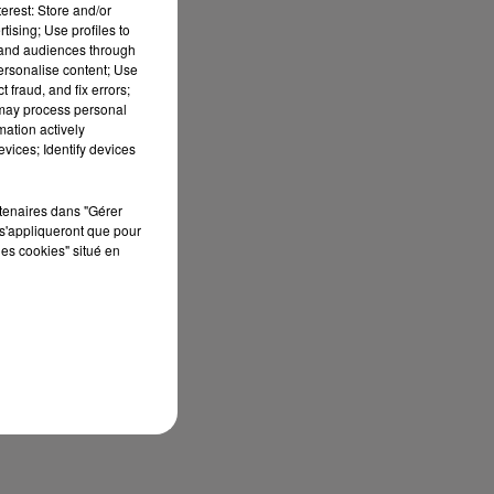
erest: Store and/or
tising; Use profiles to
tand audiences through
personalise content; Use
 fraud, and fix errors;
 may process personal
mation actively
vices; Identify devices
rtenaires dans "Gérer
s'appliqueront que pour
les cookies" situé en
sec