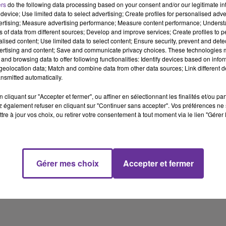
ers
do the following data processing based on your consent and/or our legitimate int
Lucile Marbeau.
device; Use limited data to select advertising; Create profiles for personalised adver
vertising; Measure advertising performance; Measure content performance; Unders
ns of data from different sources; Develop and improve services; Create profiles to 
alised content; Use limited data to select content; Ensure security, prevent and detect
La montée des tensions à la frontière israélo-libanaise fait
ertising and content; Save and communicate privacy choices. These technologies
craindre une extension régionale de la guerre entre Israël et le
and browsing data to offer following functionalities: Identify devices based on infor
Hamas. L'armée israélienne affirme ce mardi avoir mené des
eolocation data; Match and combine data from other data sources; Link different de
nsmitted automatically.
frappes aériennes au Liban visant le Hezbollah.
cliquant sur "Accepter et fermer", ou affiner en sélectionnant les finalités et/ou pa
 également refuser en cliquant sur "Continuer sans accepter". Vos préférences ne 
L’invité de PLURIEL hier soir était Gilles LEPROUST, Maire PCF
tre à jour vos choix, ou retirer votre consentement à tout moment via le lien "Gérer 
d'Allonnes, Conseiller départemental et Président de
l'association des maires Ville et Banlieue de France. Il était
présent vendredi au comité interministériel des villes. Extrait
Gérer mes choix
Accepter et fermer
dans votre édition.
17 min 14 