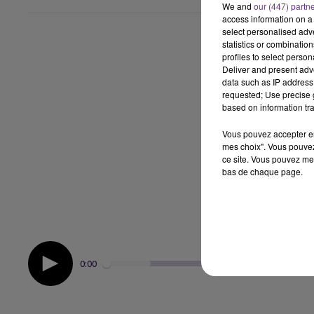
We and
our (447) partn
access information on a 
select personalised ad
statistics or combinatio
profiles to select person
Deliver and present adv
data such as IP address 
requested; Use precise g
based on information tra
Vous pouvez accepter en 
mes choix". Vous pouvez
ce site. Vous pouvez met
bas de chaque page.
0:00