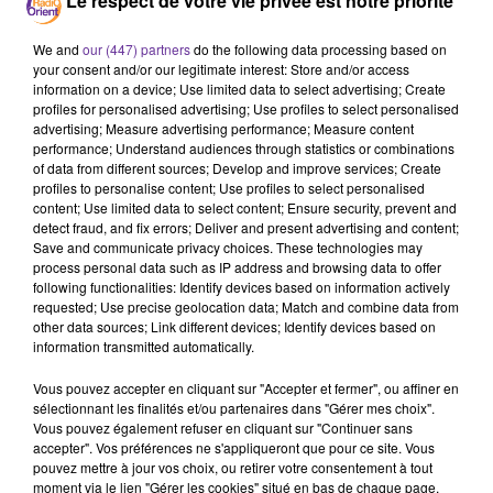
Le respect de votre vie privée est notre priorité
Gaza
Tunisie
We and
our (447) partners
do the following data processing based on
28 décembre 2023 - 17 min 2 sec
your consent and/or our legitimate interest: Store and/or access
information on a device; Use limited data to select advertising; Create
LE JOURNAL EN LANGUE FRANÇAISE DE MIDI DU
profiles for personalised advertising; Use profiles to select personalised
28/12/23
advertising; Measure advertising performance; Measure content
performance; Understand audiences through statistics or combinations
LB
of data from different sources; Develop and improve services; Create
profiles to personalise content; Use profiles to select personalised
JOURNAL EN LANGUE FRANÇAISE
content; Use limited data to select content; Ensure security, prevent and
detect fraud, and fix errors; Deliver and present advertising and content;
Il faut un cessez le feu durable à Gaza. La demande
Save and communicate privacy choices. These technologies may
process personal data such as IP address and browsing data to offer
d’Emmanuel Macron lors d’un entretien téléphonique
following functionalities: Identify devices based on information actively
avec le Premier ministre israélien.
requested; Use precise geolocation data; Match and combine data from
other data sources; Link different devices; Identify devices based on
information transmitted automatically.
La situation humanitaire est catastrophique dans la
Vous pouvez accepter en cliquant sur "Accepter et fermer", ou affiner en
Bande de Gaza. Notre invité sera le docteur Nizar Badran,
sélectionnant les finalités et/ou partenaires dans "Gérer mes choix".
président de PalMed France qui organise la solidarité
Vous pouvez également refuser en cliquant sur "Continuer sans
accepter". Vos préférences ne s'appliqueront que pour ce site. Vous
médicale entre les hôpitaux français et palestiniens.
pouvez mettre à jour vos choix, ou retirer votre consentement à tout
moment via le lien "Gérer les cookies" situé en bas de chaque page.