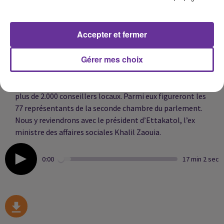
L'ONU dénonce une détérioration rapide des droits
humains en Cisjordanie occupée et déplore l'utilisation
Accepter et fermer
d'une force non nécessaire et disproportionnée.
Gérer mes choix
Regard sur les élections locales dimanche dernier en
Tunisie. 9 millions de Tunisiens étaient invités à élire
plus de 2.000 conseillers locaux. Parmi eux figureront les
77 représentants de la seconde chambre du parlement.
Nous y reviendrons avec le président d’Ettakatol, l’ex
ministre des affaires sociales Khalil Zaouia.
0:00
17 min 2 sec