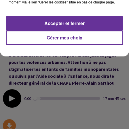
moment via le lien "Gérer les cookies" situé en bas de chaque page.
L’ONU demande des solutions urgentes pour les
migrants africains bloqués en Tunisie près des
frontières algérienne et libyenne.
Accepter et fermer
Gérer mes choix
Enfin, la CNAPE, la fédération des associations de
protection de l’enfant réagit aux propos
d’Emmanuel Macron sur les profils des jeunes jugés
pour les violences urbaines. Attention à ne pas
stigmatiser les enfants de familles monoparentales
ou suivis par l’Aide sociale à l’Enfance, nous dira le
directeur général de la CNAPE Pierre-Alain Sarthou
0:00
17 min 45 sec