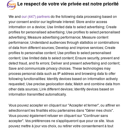
Syrie
Aide Sociale à l'Enfance
Iran
Le respect de votre vie privée est notre priorité
We and
our (447) partners
do the following data processing based on
28 juillet 2023 - 17 min 45 sec
your consent and/or our legitimate interest: Store and/or access
LE JOURNAL EN LANGUE FRANÇAISE DE MIDI DU
information on a device; Use limited data to select advertising; Create
28/07/23
profiles for personalised advertising; Use profiles to select personalised
advertising; Measure advertising performance; Measure content
performance; Understand audiences through statistics or combinations
LB
of data from different sources; Develop and improve services; Create
profiles to personalise content; Use profiles to select personalised
JOURNAL EN LANGUE FRANÇAISE
content; Use limited data to select content; Ensure security, prevent and
detect fraud, and fix errors; Deliver and present advertising and content;
En Syrie, un attentat a fait 6 morts et une vingtaine
Save and communicate privacy choices. These technologies may
de blessés hier près de la mosquée chiite de Sayeda
process personal data such as IP address and browsing data to offer
Zeinab au sud de Damas.
following functionalities: Identify devices based on information actively
requested; Use precise geolocation data; Match and combine data from
other data sources; Link different devices; Identify devices based on
information transmitted automatically.
Amnesty International dénonce le durcissement de
la répression contre les femmes qui refusent de
Vous pouvez accepter en cliquant sur "Accepter et fermer", ou affiner en
sélectionnant les finalités et/ou partenaires dans "Gérer mes choix".
porter le voile en Iran. Entretien avec Fanny Gallois,
Vous pouvez également refuser en cliquant sur "Continuer sans
une responsable de l’ONG.
accepter". Vos préférences ne s'appliqueront que pour ce site. Vous
pouvez mettre à jour vos choix, ou retirer votre consentement à tout