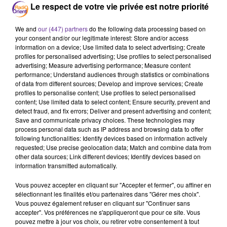
Gaza
immigration
Le respect de votre vie privée est notre priorité
We and
our (447) partners
do the following data processing based on
27 décembre 2023 - 16 min 31 sec
your consent and/or our legitimate interest: Store and/or access
LE JOURNAL EN LANGUE FRANÇAISE DE MIDI DU
information on a device; Use limited data to select advertising; Create
27/12/23
profiles for personalised advertising; Use profiles to select personalised
advertising; Measure advertising performance; Measure content
performance; Understand audiences through statistics or combinations
LB
of data from different sources; Develop and improve services; Create
profiles to personalise content; Use profiles to select personalised
JOURNAL EN LANGUE FRANÇAISE
content; Use limited data to select content; Ensure security, prevent and
detect fraud, and fix errors; Deliver and present advertising and content;
La France s’inquiète de l’intensification des combats
Save and communicate privacy choices. These technologies may
annoncée par Israël dans la bande de Gaza. Paris parc la
process personal data such as IP address and browsing data to offer
voie du Quai d’Orsay « réitère avec force son appel à une
following functionalities: Identify devices based on information actively
requested; Use precise geolocation data; Match and combine data from
trêve immédiate conduisant à un cessez-le-feu ».
other data sources; Link different devices; Identify devices based on
information transmitted automatically.
« Tous les éléments sont réunis pour un développement
Vous pouvez accepter en cliquant sur "Accepter et fermer", ou affiner en
sélectionnant les finalités et/ou partenaires dans "Gérer mes choix".
d’épidémies auxquelles nous ne pourrions pas répondre
Vous pouvez également refuser en cliquant sur "Continuer sans
en tant qu’ humanitaires ». Un cri d’alarme de la porte
accepter". Vos préférences ne s'appliqueront que pour ce site. Vous
parole du Comité international de la Croix rouge à Paris.
pouvez mettre à jour vos choix, ou retirer votre consentement à tout