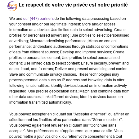
Gaza
Le respect de votre vie privée est notre priorité
26 avril 2024 - 18 min 25 sec
We and
our (447) partners
do the following data processing based on
your consent and/or our legitimate interest: Store and/or access
LE JOURNAL EN LANGUE FRANÇAISE DE MIDI DU
information on a device; Use limited data to select advertising; Create
26/04/24
profiles for personalised advertising; Use profiles to select personalised
advertising; Measure advertising performance; Measure content
performance; Understand audiences through statistics or combinations
LB
of data from different sources; Develop and improve services; Create
profiles to personalise content; Use profiles to select personalised
JOURNAL EN LANGUE FRANÇAISE
content; Use limited data to select content; Ensure security, prevent and
La catastrophe humanitaire dans la bande de Gaza.
detect fraud, and fix errors; Deliver and present advertising and content;
Save and communicate privacy choices. These technologies may
Notre invité sera le président de la Ligue des droits de
process personal data such as IP address and browsing data to offer
l’Homme, président d’honneur de la FIDH, Maître Patrick
following functionalities: Identify devices based on information actively
Baudouin.
requested; Use precise geolocation data; Match and combine data from
other data sources; Link different devices; Identify devices based on
La France fait part de sa préoccupation après les
information transmitted automatically.
informations liées à la découverte de plus de deux cents
Vous pouvez accepter en cliquant sur "Accepter et fermer", ou affiner en
corps dans des fosses communes dans la Bande de Gaza.
sélectionnant les finalités et/ou partenaires dans "Gérer mes choix".
Vous pouvez également refuser en cliquant sur "Continuer sans
Le ministre français des Affaires étrangères attendu
accepter". Vos préférences ne s'appliqueront que pour ce site. Vous
demain au Liban. Stéphane Séjourné se rendra ensuite en
pouvez mettre à jour vos choix, ou retirer votre consentement à tout