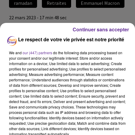
ramadan
Retraites
Emmanuel Macron
22 mars 2023 - 17 min 48 sec
LE JOURNAL EN LANGUE FRANCAISE DE MIDI DU
Continuer sans accepter
22/03/23
Le respect de votre vie privée est notre priorité
LB
We and
our (447) partners
do the following data processing based on
JOURNAL EN LANGUE FRANÇAISE
your consent and/or our legitimate interest: Store and/or access
information on a device; Use limited data to select advertising; Create
Le début du mois de Ramadan demain jeudi. Une annonce
profiles for personalised advertising; Use profiles to select personalised
solennelle hier depuis la Grande mosquée de Paris. Nous
advertising; Measure advertising performance; Measure content
performance; Understand audiences through statistics or combinations
écouterons son recteur Maître Chems Eddine Hafiz.
of data from different sources; Develop and improve services; Create
profiles to personalise content; Use profiles to select personalised
content; Use limited data to select content; Ensure security, prevent and
Un tremblement de terre a fait au moins au moins 12
detect fraud, and fix errors; Deliver and present advertising and content;
Save and communicate privacy choices. These technologies may
morts hier soir en Afghanistan et au Pakistan.
process personal data such as IP address and browsing data to offer
following functionalities: Identify devices based on information actively
requested; Use precise geolocation data; Match and combine data from
other data sources; Link different devices; Identify devices based on
Regard sur le climat social en France après l’utilisation
information transmitted automatically.