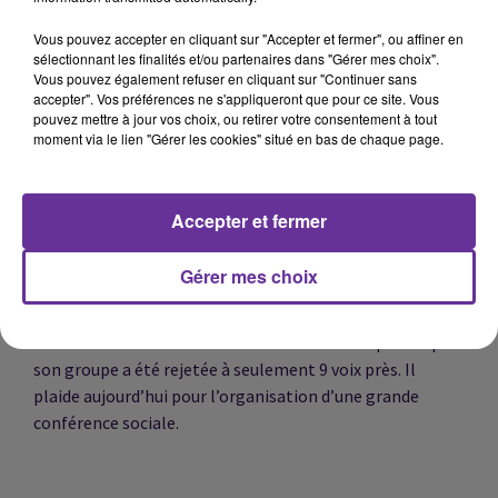
du 49-3 pour faire adopter la réforme des retraites.
Emmanuel Macron s’exprimera
à 13h
. La mobilisation
Vous pouvez accepter en cliquant sur "Accepter et fermer", ou affiner en
contre la réforme se poursuit. Nous y reviendrons avec le
sélectionnant les finalités et/ou partenaires dans "Gérer mes choix".
Vous pouvez également refuser en cliquant sur "Continuer sans
député PS Guillaume GAROT.
accepter". Vos préférences ne s'appliqueront que pour ce site. Vous
pouvez mettre à jour vos choix, ou retirer votre consentement à tout
moment via le lien "Gérer les cookies" situé en bas de chaque page.
« Les ingrédients sont réunis pour une explosion
sociale » nous dira la députée Europe Écologie les Verts
Sandrine Rousseau.
Accepter et fermer
Gérer mes choix
Entretien également dans votre édition avec le
président du groupe LIOT Bertrand Pancher à
l'Assemblée nationale. La motion de censure portée par
son groupe a été rejetée à seulement 9 voix près. Il
plaide aujourd’hui pour l’organisation d’une grande
conférence sociale.