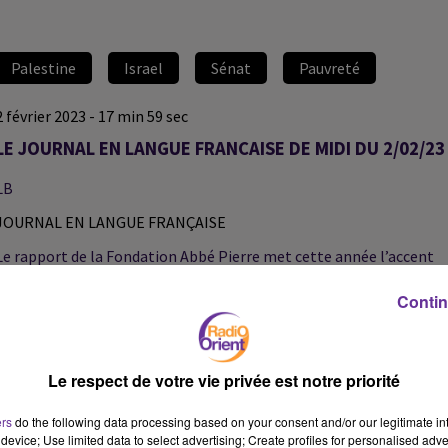
Palestine
Israel
Sénat
Pauvreté
2 février 2023 - 17 min 59 sec
LE JOURNAL EN LANGUE FRANCAISE DE MIDI DU 2/02/23
LB
JOURNAL EN LANGUE FRANÇAISE
Le rapport de la Fondation Abbé Pierre met cette année l’accent
sur le mal-logement des femmes. Pauline Portefaix, chargée
Contin
d’études au sein de la Fondation sera l’une de nos invitées.
Israël a mené dans la nuit des frappes aériennes sur la bande de
Le respect de votre vie privée est notre priorité
Gaza. C’est arrivé quelques heures après avoir qu’ une roquette
tirée à partir de ce territoire palestinien a été interceptée.
ers
do the following data processing based on your consent and/or our legitimate int
device; Use limited data to select advertising; Create profiles for personalised adver