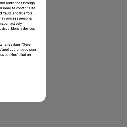
tand audiences through
personalise content; Use
 fraud, and fix errors;
 may process personal
mation actively
vices; Identify devices
rtenaires dans "Gérer
s'appliqueront que pour
les cookies" situé en
sec