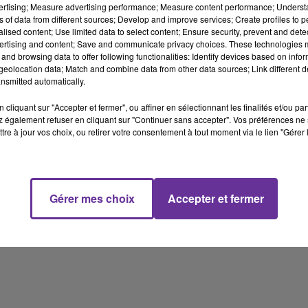
vertising; Measure advertising performance; Measure content performance; Unders
ns of data from different sources; Develop and improve services; Create profiles to 
Emmanuel Macron reçoit ce jeudi le Premier ministre israélien. La
alised content; Use limited data to select content; Ensure security, prevent and detect
plateforme des ONG françaises pour la Palestine appelle le
ertising and content; Save and communicate privacy choices. These technologies
and browsing data to offer following functionalities: Identify devices based on infor
président français à interpeller le chef du gouvernement israélien
eolocation data; Match and combine data from other data sources; Link different de
sur la colonisation en Cisjordanie occupée. Nous écouterons
nsmitted automatically.
Pierre Motin, responsable plaidoyer de la plateforme.
cliquant sur "Accepter et fermer", ou affiner en sélectionnant les finalités et/ou pa
 également refuser en cliquant sur "Continuer sans accepter". Vos préférences ne 
tre à jour vos choix, ou retirer votre consentement à tout moment via le lien "Gérer 
Ce sera ce vendredi au Sénat. Un colloque intitulé “Israël-
Palestine, état des lieux”. Une réunion organisée par la sénatrice
de Paris Esther Benbassa que nous écouterons.
Gérer mes choix
Accepter et fermer
17 min 59 