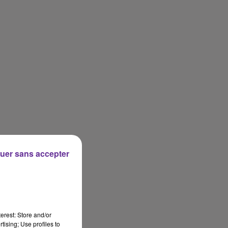
uer sans accepter
erest: Store and/or
tising; Use profiles to