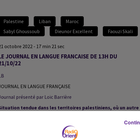
Palestine
Liban
Maroc
Sabyl Ghoussoub
Dieunor Excellent
Faouzi Skali
21 octobre 2022 - 17 min 21 sec
LE JOURNAL EN LANGUE FRANCAISE DE 13H DU
21/10/22
LB
JOURNAL EN LANGUE FRANÇAISE
Journal présenté par Loïc Barrière
Situation tendue dans les territoires palestiniens, où un autre
jeune a été tué la nuit dernière. Depuis le début de l’année, 123
Contin
Palestiniens ont été tués par les forces israéliennes.