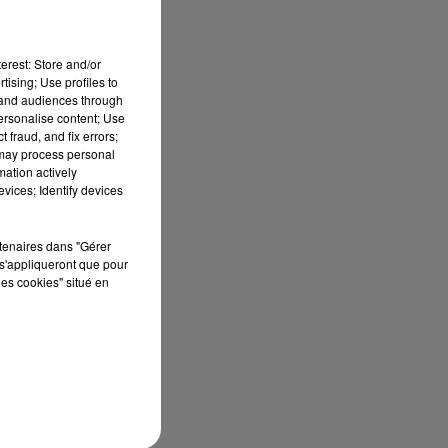
erest: Store and/or
tising; Use profiles to
tand audiences through
personalise content; Use
 fraud, and fix errors;
 may process personal
mation actively
vices; Identify devices
rtenaires dans "Gérer
s'appliqueront que pour
les cookies" situé en