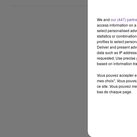
We and
our (447) partn
access information on a 
select personalised ad
statistics or combinatio
profiles to select person
Deliver and present adv
data such as IP address 
requested; Use precise g
based on information tra
Vous pouvez accepter en 
mes choix". Vous pouvez
ce site. Vous pouvez met
bas de chaque page.