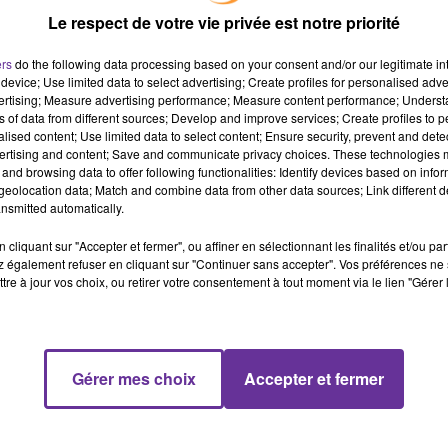
51 nouveaux cas de choléra déclarés au Liban, 5 personnes
Le respect de votre vie privée est notre priorité
sont décédées.
ers
do the following data processing based on your consent and/or our legitimate int
device; Use limited data to select advertising; Create profiles for personalised adver
vertising; Measure advertising performance; Measure content performance; Unders
Le Festival Beyrouth Livres se tient dans plusieurs villes du
ns of data from different sources; Develop and improve services; Create profiles to 
Liban. Parmi les auteurs invités, Sabyl Ghoussoub. Pour lui,
alised content; Use limited data to select content; Ensure security, prevent and detect
l’existence de ce festival dans un pays en crise tient du
ertising and content; Save and communicate privacy choices. These technologies
and browsing data to offer following functionalities: Identify devices based on infor
miracle.
eolocation data; Match and combine data from other data sources; Link different de
nsmitted automatically.
La crise énergétique : l’exemple de Villetaneuse. Dans cette
cliquant sur "Accepter et fermer", ou affiner en sélectionnant les finalités et/ou pa
 également refuser en cliquant sur "Continuer sans accepter". Vos préférences ne 
ville, les factures d’électricité ont été multipliées par 2, les
tre à jour vos choix, ou retirer votre consentement à tout moment via le lien "Gérer 
factures de gaz par 5. Nous écouterons le maire Dieunor
Excellent, invité ce soir de PLURIEL
Gérer mes choix
Accepter et fermer
La 15ème édition du Festival de Fès de la Culture Soufie se
tiendra à partir de demain en partenariat avec Radio Orient.
Entretien avec son fondateur, Faouzi Skali.