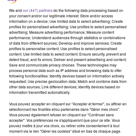
Egypte
We and
our (447) partners
do the following data processing based on
your consent and/or our legitimate interest: Store and/or access
28 juin 2022 - 17 min 39 sec
information on a device; Use limited data to select advertising; Create
profiles for personalised advertising; Use profiles to select personalised
LE JOURNAL EN LANGUE ARABE DU SOIR DU
advertising; Measure advertising performance; Measure content
28/06/22
performance; Understand audiences through statistics or combinations
of data from different sources; Develop and improve services; Create
LB
profiles to personalise content; Use profiles to select personalised
content; Use limited data to select content; Ensure security, prevent and
JOURNAL EN LANGUE ARABE
detect fraud, and fix errors; Deliver and present advertising and content;
Save and communicate privacy choices. These technologies may
عناوين النشرة
process personal data such as IP address and browsing data to offer
following functionalities: Identify devices based on information actively
الرئيس المصري في زيارة رسمية لسلطنة عمان والبحرين
requested; Use precise geolocation data; Match and combine data from
other data sources; Link different devices; Identify devices based on
information transmitted automatically.
رئيس الحكومة اللبنانية المكلف : ستشكل حكومة تستكمل
ملفات ترسيم الحدود البحرية مع إسرائيل والكهرباء وصندوق
Vous pouvez accepter en cliquant sur "Accepter et fermer", ou affiner en
sélectionnant les finalités et/ou partenaires dans "Gérer mes choix".
النقد
Vous pouvez également refuser en cliquant sur "Continuer sans
accepter". Vos préférences ne s'appliqueront que pour ce site. Vous
قمة للحلف الاطلسي في مدريد ومحادثات اميركية تركية
pouvez mettre à jour vos choix, ou retirer votre consentement à tout
moment via le lien "Gérer les cookies" situé en bas de chaque page.
تسبق القمة لتبديد مخاوف تركيا