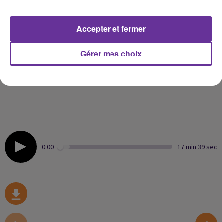
الامم المتحدة مستعدة لتسهيل حوار بين رئيسي الحكومتين
Accepter et fermer
في ليبيا
Gérer mes choix
اتحاد الشغل التونسي يعلن خوضه اضراباً جديداً
ادانات دولية جديدة في مجلس الامن لاغتيال ابو عاقلة
0:00
17 min 39 sec