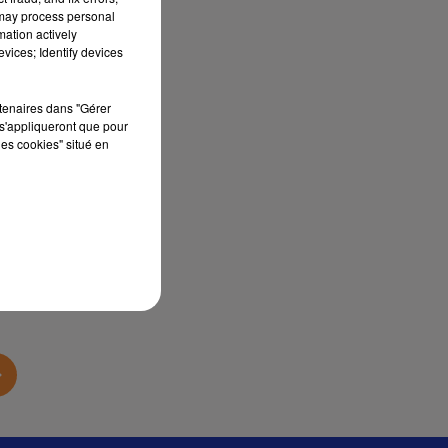
 may process personal
mation actively
vices; Identify devices
rtenaires dans "Gérer
s'appliqueront que pour
les cookies" situé en
sec