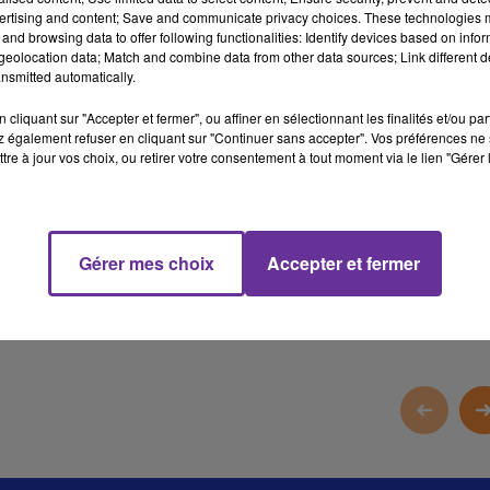
بحكومة نتانياهو
ertising and content; Save and communicate privacy choices. These technologies
and browsing data to offer following functionalities: Identify devices based on infor
الرئاسة الفلسطينية مستعدة للعمل الفوري في معبر رفح وفق اتفاق
eolocation data; Match and combine data from other data sources; Link different de
٢٠٠٥
nsmitted automatically.
الاتحاد الاوروبي يمدد العقوبات بحق النظام السوري والمانحون يخصصون
cliquant sur "Accepter et fermer", ou affiner en sélectionnant les finalités et/ou pa
مليارات للاجئين
 également refuser en cliquant sur "Continuer sans accepter". Vos préférences ne 
tre à jour vos choix, ou retirer votre consentement à tout moment via le lien "Gérer 
الصين تستضيف منتدى التعاون العربي والصيني بحضور قادة عرب
16 min 39 
Gérer mes choix
Accepter et fermer