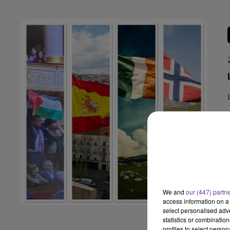
We and
our (447) partn
access information on a 
select personalised ad
statistics or combinatio
profiles to select person