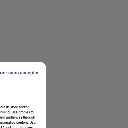
uer sans accepter
erest: Store and/or
tising; Use profiles to
tand audiences through
personalise content; Use
 fraud, and fix errors;