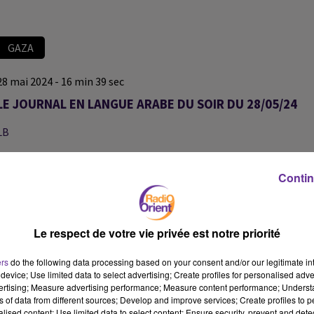
GAZA
28 mai 2024 - 16 min 39 sec
LE JOURNAL EN LANGUE ARABE DU SOIR DU 28/05/24
LB
JOURNAL EN LANGUE ARABE
Contin
ابرز عناوين المسائية
اسبانيا والنروج اعترفتا رسمياً بدولة فلسطين الثلاثاء وايرلندا لحقت بهما
Le respect de votre vie privée est notre priorité
في خطوة وصفتها هذه الدول بنقطة تحول
شجار في مجلس النواب الفرنسي على خلفية رفع نائب من فرنسا الابية
ers
do the following data processing based on your consent and/or our legitimate int
device; Use limited data to select advertising; Create profiles for personalised adver
عام فلسطين خلال جلسة للمجلس
vertising; Measure advertising performance; Measure content performance; Unders
ns of data from different sources; Develop and improve services; Create profiles to 
احزاب في المعارضة الاسرائيلية تستعد لبحث خطط الاربعاء للاطاحة
alised content; Use limited data to select content; Ensure security, prevent and detect