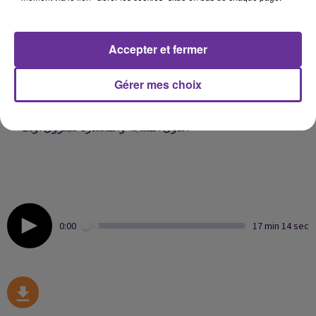
الدبلوماسية بين الرياض وطهران
الاتحاد الاوروبي يعلن مواصلة معارضته التطبيع مع النظام
Accepter et fermer
السوري بدون حل سياسي يرتكز على القرار الاممي رقم
٢٢٥٤
Gérer mes choix
الكونغرس الاميركي يعيد الى الواجهة قانون نوبك بوجه منظمة
الدول المنتجة والمصدرة للبترول اوبك
0:00
17 min 14 sec