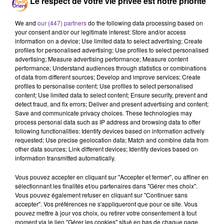
Le respect de votre vie privée est notre priorité
Tunisie
Marocc
We and
our (447) partners
do the following data processing based on
17 mars 2023 - 17 min 14 sec
your consent and/or our legitimate interest: Store and/or access
information on a device; Use limited data to select advertising; Create
LE JOURNAL EN LANGUE ARABE DU SOIR DU
profiles for personalised advertising; Use profiles to select personalised
17/03/23
advertising; Measure advertising performance; Measure content
performance; Understand audiences through statistics or combinations
LB
of data from different sources; Develop and improve services; Create
profiles to personalise content; Use profiles to select personalised
JOURNAL EN LANGUE ARABE
content; Use limited data to select content; Ensure security, prevent and
detect fraud, and fix errors; Deliver and present advertising and content;
Save and communicate privacy choices. These technologies may
مجلس الامن يهدد بالعقوبات كل من يعرقل عملية الانتقال
process personal data such as IP address and browsing data to offer
following functionalities: Identify devices based on information actively
السياسي في ليبيا
requested; Use precise geolocation data; Match and combine data from
other data sources; Link different devices; Identify devices based on
الرئيس التونسي ينتقد ما اسماه تراخي لجنة الصلح الجزائي مع
information transmitted automatically.
الفاسدين
Vous pouvez accepter en cliquant sur "Accepter et fermer", ou affiner en
sélectionnant les finalités et/ou partenaires dans "Gérer mes choix".
الرئيس الروسي يوجه دعوة لنظيره الجزائري زيارة موسكو
Vous pouvez également refuser en cliquant sur "Continuer sans
accepter". Vos préférences ne s'appliqueront que pour ce site. Vous
pouvez mettre à jour vos choix, ou retirer votre consentement à tout
الحكومة المغربية تقول انها لم تناقش استئناف العلاقات
moment via le lien "Gérer les cookies" situé en bas de chaque page.