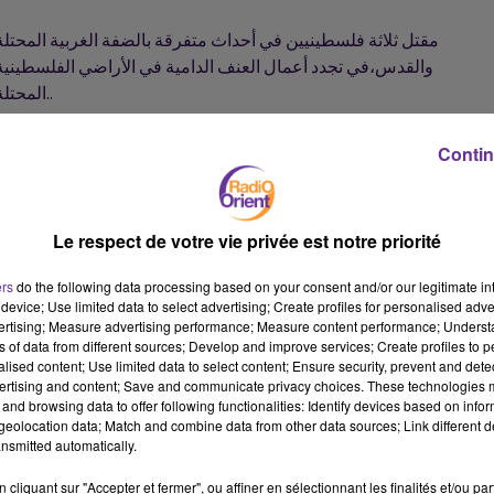
مقتل ثلاثة فلسطينيين في أحداث متفرقة بالضفة الغربية المحتلة
والقدس،في تجدد أعمال العنف الدامية في الأراضي الفلسطينية
المحتلة..
Contin
مدير المغتربين في وزارة الخارجية اللبنانية يعلن أنّ “نسبة الإقتراع
العامة في الانتخابات النيابية في الخارج بلغت حوالي 60 في المئ
مختلف القارات...
Le respect de votre vie privée est notre priorité
ers
do the following data processing based on your consent and/or our legitimate int
حوالي الفي شخص يتظاهرون الاحد بالعاصمة التونسية دعما للإجراءات
device; Use limited data to select advertising; Create profiles for personalised adver
الاستثنائية التي اعلن عنها الرئيس التونسي وللمطالبة بمحاسبة
vertising; Measure advertising performance; Measure content performance; Unders
ns of data from different sources; Develop and improve services; Create profiles to 
المتورطين في الاغتيالات السياسية وفي قضايا الفساد خلال العشرية
alised content; Use limited data to select content; Ensure security, prevent and detect
الماضية...
ertising and content; Save and communicate privacy choices. These technologies
and browsing data to offer following functionalities: Identify devices based on infor
eolocation data; Match and combine data from other data sources; Link different de
nsmitted automatically.
مجلس الوزراء الجزائري يوافق على الانطلاق في المرحلة الأولى من
مشروع استغلال منجم الحديد بغار جبيلات، حسبما أفاد به بيان للمجلس...
cliquant sur "Accepter et fermer", ou affiner en sélectionnant les finalités et/ou pa