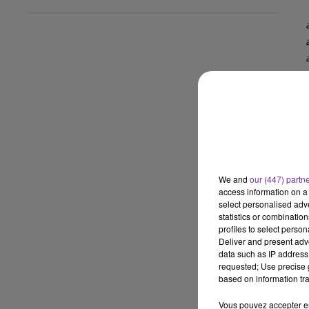
ة في
We and
our (447) partn
access information on a 
select personalised ad
statistics or combinatio
profiles to select person
Deliver and present adv
data such as IP address 
requested; Use precise g
based on information tra
Vous pouvez accepter en 