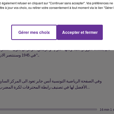
 également refuser en cliquant sur "Continuer sans accepter". Vos préférences ne 
tre à jour vos choix, ou retirer votre consentement à tout moment via le lien "Gérer 
وزير الخارجية المصرية يبدأ اليوم زيارة ثنائية، إلى العاصمة المغربية
الرباط تستهدف تعزيز أواصر الأخوة والتعاون الوثيق بين البلدين..
Gérer mes choix
Accepter et fermer
الرئيس الوسي فلاديمير بوتين يقول في إحياء ذكرى الانتصار على ألمانيا
النازية في العام 1945 إن تدخل بلاده في أوكرانيا كان ضروريا لأن الغر
"كان يستعد لغزو أراضينا ومنها القرم" والرئيس الاوكراني يقول "انتصرنا
في 1945 وسننتصر الان"...
وفي الصفحة الرياضية التونسية أنس جابر تعود الى المركز السابع
الأفضل لها في تصنيف رابطة المحترفات لكرة المضرب....
16 min 1 