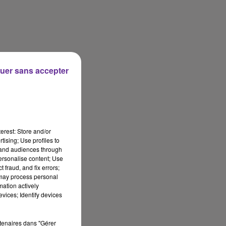
uer sans accepter
erest: Store and/or
tising; Use profiles to
tand audiences through
personalise content; Use
 fraud, and fix errors;
 may process personal
mation actively
vices; Identify devices
rtenaires dans "Gérer