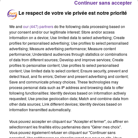
Continuer sans accepter
Maroc
tourisme
Covid
Rayan
Le respect de votre vie privée est notre priorité
CAN
Football
Sénégal
We and
our (447) partners
do the following data processing based on
7 février 2022 - 16 min 36 sec
your consent and/or our legitimate interest: Store and/or access
LE JOURNAL EN LANGUE ARABE DE MIDI 30 DU
information on a device; Use limited data to select advertising; Create
profiles for personalised advertising; Use profiles to select personalised
7/02/22
advertising; Measure advertising performance; Measure content
performance; Understand audiences through statistics or combinations
LB
of data from different sources; Develop and improve services; Create
profiles to personalise content; Use profiles to select personalised
JOURNAL EN LANGUE ARABE
content; Use limited data to select content; Ensure security, prevent and
detect fraud, and fix errors; Deliver and present advertising and content;
العناوين
Save and communicate privacy choices. These technologies may
process personal data such as IP address and browsing data to offer
following functionalities: Identify devices based on information actively
requested; Use precise geolocation data; Match and combine data from
المغرب يشيع الطفل ريان الذي سقط في بئر جافة قرب منزل
other data sources; Link different devices; Identify devices based on
عائلته
information transmitted automatically.
Vous pouvez accepter en cliquant sur "Accepter et fermer", ou affiner en
sélectionnant les finalités et/ou partenaires dans "Gérer mes choix".
المغرب يعيد هذا الاثنين فتح مجاله الجوي لرحلات الركاب
Vous pouvez également refuser en cliquant sur "Continuer sans
ولكن ضمن شروط
accepter". Vos préférences ne s'appliqueront que pour ce site. Vous