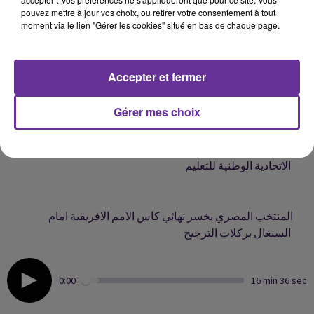
pouvez mettre à jour vos choix, ou retirer votre consentement à tout
moment via le lien "Gérer les cookies" situé en bas de chaque page.
المجلس الأعلى للقضاء في تونس يعبر عن رفضه قرار الرئيس
Accepter et fermer
حل المجلس حسب ما جاء على وكالة تونس افريقيا للانباء
Gérer mes choix
وزير التعليم العالي والبحث العلمي في الجزائر يلتقي باعضاء
الاتحادية الوطنية للتعليم
المنتخب المصري يخسر نهائي كاس الامم الافريقية امام
السنغال بركلات الترجيح
0:00
16 min 36 sec