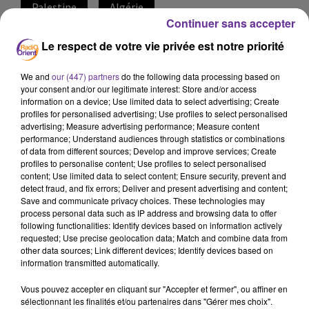
Palestine
Algérie
Continuer sans accepter
22 janvier 2023 - 11 min 52 sec
Le respect de votre vie privée est notre priorité
LE JOURNAL EN LANGUE ARABE DE MIDI 30 DU
22/01/23
We and
our (447) partners
do the following data processing based on
your consent and/or our legitimate interest: Store and/or access
information on a device; Use limited data to select advertising; Create
LB
profiles for personalised advertising; Use profiles to select personalised
advertising; Measure advertising performance; Measure content
JOURNAL EN LANGUE ARABE
performance; Understand audiences through statistics or combinations
of data from different sources; Develop and improve services; Create
profiles to personalise content; Use profiles to select personalised
content; Use limited data to select content; Ensure security, prevent and
detect fraud, and fix errors; Deliver and present advertising and content;
Save and communicate privacy choices. These technologies may
process personal data such as IP address and browsing data to offer
وزارة الخارجية الفلسطينية تطالب المجتمع الدولي والإدارة
following functionalities: Identify devices based on information actively
الأميركية بترجمة المواقف والمطالبات إلى أفعال...
requested; Use precise geolocation data; Match and combine data from
other data sources; Link different devices; Identify devices based on
information transmitted automatically.
انهيار مبنى في مدينة حلب السورية يتسبب بمقتل عشرة
Vous pouvez accepter en cliquant sur "Accepter et fermer", ou affiner en
أشخاص بينهم طفل، ، فيما تستمر عمليات البحث عن عالقين
sélectionnant les finalités et/ou partenaires dans "Gérer mes choix".