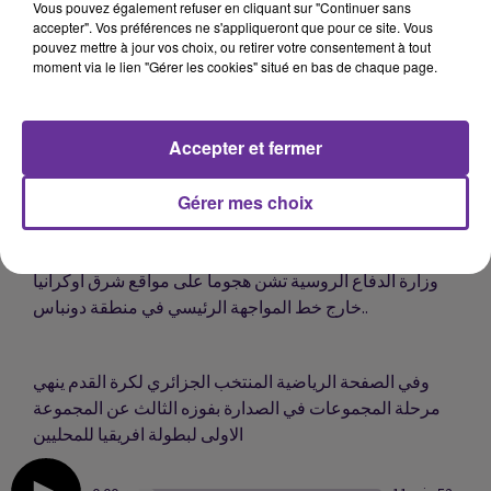
تحت الأنقاض...
Vous pouvez également refuser en cliquant sur "Continuer sans
accepter". Vos préférences ne s'appliqueront que pour ce site. Vous
pouvez mettre à jour vos choix, ou retirer votre consentement à tout
moment via le lien "Gérer les cookies" situé en bas de chaque page.
مركب الشراكة الجزائرية القطرية للحديد والصلب بولاية جيجا
يستقبل اولى شحنات الحديد عبر القطار...
Accepter et fermer
المتظاهرون الإيرانيون ما يزالون في الشوارع بعد أربعة أشهر
Gérer mes choix
من انطلاق حركة الاحتجاج...
وزارة الدفاع الروسية تشن هجوما على مواقع شرق أوكرانيا
خارج خط المواجهة الرئيسي في منطقة دونباس..
وفي الصفحة الرياضية المنتخب الجزائري لكرة القدم ينهي
مرحلة المجموعات في الصدارة بفوزه الثالث عن المجموعة
الاولى لبطولة افريقيا للمحليين