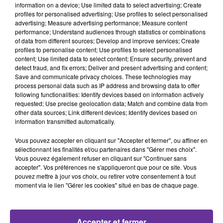
Maroc
Tunisie
Palestine
information on a device; Use limited data to select advertising; Create
profiles for personalised advertising; Use profiles to select personalised
advertising; Measure advertising performance; Measure content
17 décembre 2022 - 10 min 51 sec
performance; Understand audiences through statistics or combinations
of data from different sources; Develop and improve services; Create
LE JOURNAL EN LANGUE ARABE DE MIDI 30 DU
profiles to personalise content; Use profiles to select personalised
17/12/22
content; Use limited data to select content; Ensure security, prevent and
detect fraud, and fix errors; Deliver and present advertising and content;
LB
Save and communicate privacy choices. These technologies may
process personal data such as IP address and browsing data to offer
JOURNAL EN LANGUE ARABE
following functionalities: Identify devices based on information actively
requested; Use precise geolocation data; Match and combine data from
other data sources; Link different devices; Identify devices based on
انطلاق الاقتراع في الانتخابات التشريعية المبكرة في تونس
information transmitted automatically.
بمقاطعة عدد من الاحزاب
Vous pouvez accepter en cliquant sur "Accepter et fermer", ou affiner en
sélectionnant les finalités et/ou partenaires dans "Gérer mes choix".
وزيرة خارجية فرنسا تعلن من المغرب زيارة مرتقبة للمملكة
Vous pouvez également refuser en cliquant sur "Continuer sans
accepter". Vos préférences ne s'appliqueront que pour ce site. Vous
في الربع الاول من العام الجديد وتعلن انتهاء ازمة التاشيرات
pouvez mettre à jour vos choix, ou retirer votre consentement à tout
والمغرب يرحب
moment via le lien "Gérer les cookies" situé en bas de chaque page.
عودة الهدوء لاماكن الاحتجاجات في الاردن على ارتفاع اسعار
المشتقات النفطية بعد مقتل ضابط امن
Accepter et fermer