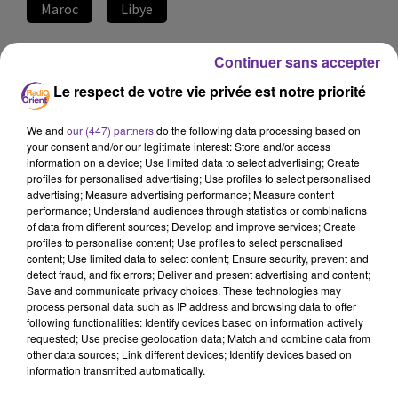
Maroc
Libye
13 septembre 2023 - 18 min 30 sec
Continuer sans accepter
LE JOURNAL EN LANGUE ARABE DE MIDI 30 DU
Le respect de votre vie privée est notre priorité
13/09/23
We and
our (447) partners
do the following data processing based on
LB
your consent and/or our legitimate interest: Store and/or access
information on a device; Use limited data to select advertising; Create
JOURNAL EN LANGUE ARABE
profiles for personalised advertising; Use profiles to select personalised
advertising; Measure advertising performance; Measure content
performance; Understand audiences through statistics or combinations
of data from different sources; Develop and improve services; Create
profiles to personalise content; Use profiles to select personalised
content; Use limited data to select content; Ensure security, prevent and
detect fraud, and fix errors; Deliver and present advertising and content;
مدينة درنة المدمرة في شرق ليبيا تواصل إحصاء قتلاها وسط
Save and communicate privacy choices. These technologies may
توقعات بارتفاع حصيلة ضحايا السيول الناجمة عن العاصفة
process personal data such as IP address and browsing data to offer
"دانيال...". عن المشهد السياسي والانقسامات يحدثنا المحلل
following functionalities: Identify devices based on information actively
requested; Use precise geolocation data; Match and combine data from
السياسي من جنيف الدكتور حسني عبيدي ...
other data sources; Link different devices; Identify devices based on
information transmitted automatically.