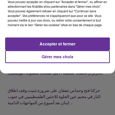
طائرة محملة بمستلزمات طبية وفريق من الحماية المدنية
Vous pouvez accepter en cliquant sur "Accepter et fermer", ou affiner en
sélectionnant les finalités et/ou partenaires dans "Gérer mes choix".
التونسية توجهت الى ليبيا وحضر وزيرا الصّحة والدّاخلية عملية
Vous pouvez également refuser en cliquant sur "Continuer sans
تحميل المساعدات قبيل إقلاع الطائرة...
accepter". Vos préférences ne s'appliqueront que pour ce site. Vous
pouvez mettre à jour vos choix, ou retirer votre consentement à tout
moment via le lien "Gérer les cookies" situé en bas de chaque page.
الملك المغربي يقوم بزيارة المركز الاستشفائي الجامعي
"محمد السادس" بمراكش، ويتفقد الحالة الصحية لضحايا
الزلزال والرئيس الفرنسي يجدد استعداد بلاده لتقديم يد العون
Accepter et fermer
إلى المملكة المغربية...
Gérer mes choix
التقارير الأولية تشير إلى أن حوالي 100 ألف طفل قد تأثروا
بالزلزال بحسب منظمة الامم المتحدة للطفولة اليونيسيف...
حركتا فتح وحماس تتفقان على ضرورة تثبيت وقف اطلاق
النار في مخيم عين الحلوة للاجئين الفلسطينيين في جنوب
لبنان بعد أسبوع من المواجهات الدامية. ...