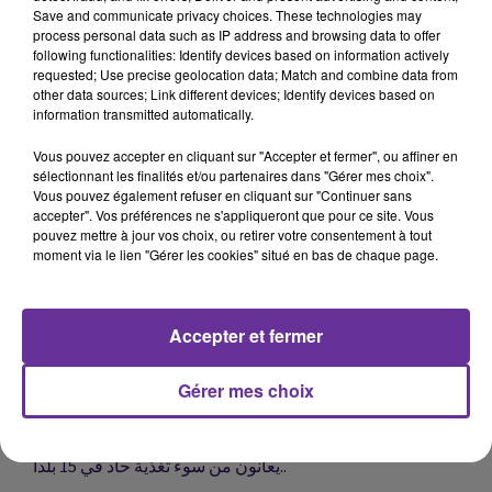
الثالثة تمنح بغرداية ، لنادية عقاب خلال حفل شهد ايضا منح
Save and communicate privacy choices. These technologies may
جوائز التراث الثقافي اللامادي و علوم اللغة الامازيغية و
process personal data such as IP address and browsing data to offer
following functionalities: Identify devices based on information actively
التكنولوجيا....
requested; Use precise geolocation data; Match and combine data from
other data sources; Link different devices; Identify devices based on
information transmitted automatically.
وزير الشؤون الخارجية والتعاون الإفريقي والمغاربة المقيمين
Vous pouvez accepter en cliquant sur "Accepter et fermer", ou affiner en
بالخارج يؤكد أن منتدى الرباط يطمح إلى وضع إجراءات عملية
sélectionnant les finalités et/ou partenaires dans "Gérer mes choix".
وملموسة لتقليص تكاليف التحويلات المالية للمغتربين
Vous pouvez également refuser en cliquant sur "Continuer sans
الأفارقة...
accepter". Vos préférences ne s'appliqueront que pour ce site. Vous
pouvez mettre à jour vos choix, ou retirer votre consentement à tout
moment via le lien "Gérer les cookies" situé en bas de chaque page.
انطلاق أعمال الدورة الثانية لمؤتمرالإعلام العربي بفندق اتحاد
اذاعات الدول العربية بتونس وعدد من وزراء ومسؤولي
Accepter et fermer
الإعلام في الدول العربية...
Gérer mes choix
خمس وكالات تابعة للأمم المتحدة تطلق حملة إنسانية بعنوان
"قبل فوات الأوان" لجمع الأموال لمساعدة 30 مليون طفل
يعانون من سوء تغذية حاد في 15 بلدا..