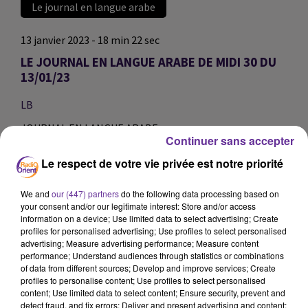
Le journal en langue arabe
13 janvier 2023 - 18 min 22 sec
LE JOURNAL EN LANGUE ARABE DE MIDI 30 DU
13/01/23
LB
JOURNAL EN LANGUE ARABE
Continuer sans accepter
Le respect de votre vie privée est notre priorité
العناوين
We and
our (447) partners
do the following data processing based on
your consent and/or our legitimate interest: Store and/or access
في إطار إصلاح منظومة دعم المحروقات، الحكومة التونسية
information on a device; Use limited data to select advertising; Create
تخطط لإلغاء الدعم عن ثلاثة أصناف من المحروقات مع نهاية
profiles for personalised advertising; Use profiles to select personalised
advertising; Measure advertising performance; Measure content
هذا العام...
performance; Understand audiences through statistics or combinations
of data from different sources; Develop and improve services; Create
profiles to personalise content; Use profiles to select personalised
content; Use limited data to select content; Ensure security, prevent and
جائزة الرئيس الجزائري للأدب و اللغة الامازيغية في طبعتها
detect fraud, and fix errors; Deliver and present advertising and content;