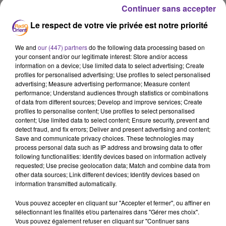
Journal en langue arabe
Continuer sans accepter
Le respect de votre vie privée est notre priorité
5 septembre 2022 - 17 min 49 sec
LE JOURNAL EN LANGUE ARABE DE LA MI-
We and
our (447) partners
do the following data processing based on
JOURNEE DU 5/09/22
your consent and/or our legitimate interest: Store and/or access
information on a device; Use limited data to select advertising; Create
profiles for personalised advertising; Use profiles to select personalised
LB
advertising; Measure advertising performance; Measure content
performance; Understand audiences through statistics or combinations
JOURNAL EN LANGUE ARABE
of data from different sources; Develop and improve services; Create
العناوين
profiles to personalise content; Use profiles to select personalised
content; Use limited data to select content; Ensure security, prevent and
detect fraud, and fix errors; Deliver and present advertising and content;
مقتل عشرة اشخاص في حوادث طعن في 13 موقعا في
Save and communicate privacy choices. These technologies may
منطقتين نائيتين في كندا …
process personal data such as IP address and browsing data to offer
following functionalities: Identify devices based on information actively
requested; Use precise geolocation data; Match and combine data from
other data sources; Link different devices; Identify devices based on
مقتل فلسطيني في 19 من عمره برصاص الجيش الاسرائيلي
information transmitted automatically.
خلال مواجهات قرب مدينة جنين ورئيس الوزراء الفلسطيني
Vous pouvez accepter en cliquant sur "Accepter et fermer", ou affiner en
يقول ان القيود الجديدة المتعلقة بدخول حملة جوازات السفر
sélectionnant les finalités et/ou partenaires dans "Gérer mes choix".
الاجنبية عنصرية ….
Vous pouvez également refuser en cliquant sur "Continuer sans