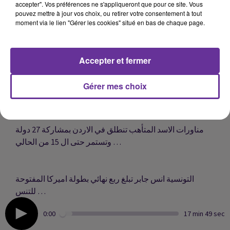
accepter". Vos préférences ne s'appliqueront que pour ce site. Vous
pouvez mettre à jour vos choix, ou retirer votre consentement à tout
moment via le lien "Gérer les cookies" situé en bas de chaque page.
رئيس مجلس النواب العراقي يدعو الى عقد جلسة حوار وطني
جديد لوضع حد للشلل السياسي في البلاد …
Accepter et fermer
المملكة المغربية ترحب بتعيين عبد الله باثيلي ممثلا خاصا
Gérer mes choix
للامم المتحدة في ليبيا …
مناورات الاسد المتأهب تنطلق في الاردن بمشاركة 27 دولة
وتستمر حتى ال 15 من الحالي …
التونسية انس جابر تبلغ ربع نهائي بطولة اميركا المفتوحة
للتنس …
0:00
17 min 49 sec