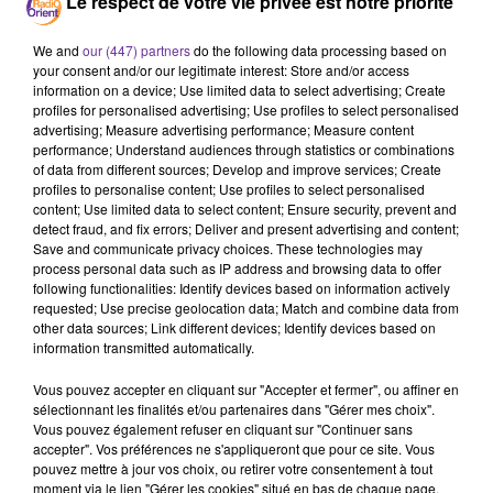
Le respect de votre vie privée est notre priorité
Egypte
We and
our (447) partners
do the following data processing based on
22 juillet 2022 - 19 min 16 sec
your consent and/or our legitimate interest: Store and/or access
information on a device; Use limited data to select advertising; Create
LE JOURNAL EN LANGUE ARABE DE LA MI-
profiles for personalised advertising; Use profiles to select personalised
JOURNEE DU 22/07/22
advertising; Measure advertising performance; Measure content
performance; Understand audiences through statistics or combinations
LB
of data from different sources; Develop and improve services; Create
profiles to personalise content; Use profiles to select personalised
JOURNAL EN LANGUE ARABE
content; Use limited data to select content; Ensure security, prevent and
detect fraud, and fix errors; Deliver and present advertising and content;
الرئيس المصري يقوم بزيارة رسمية لفرنسا اليوم بدعوة من
Save and communicate privacy choices. These technologies may
نظيره الفرنسي
process personal data such as IP address and browsing data to offer
following functionalities: Identify devices based on information actively
requested; Use precise geolocation data; Match and combine data from
الجامعة العربية ستشارك في مراقبة الاستفتاء على الدستور
other data sources; Link different devices; Identify devices based on
في تونس الاثنين
information transmitted automatically.
Vous pouvez accepter en cliquant sur "Accepter et fermer", ou affiner en
الامم المتحدة تدين الهجوم على منتجع سياحي في الداهوك
sélectionnant les finalités et/ou partenaires dans "Gérer mes choix".
العراقية تتهم بغداد انقرة بالوقوف وراءه
Vous pouvez également refuser en cliquant sur "Continuer sans
accepter". Vos préférences ne s'appliqueront que pour ce site. Vous
pouvez mettre à jour vos choix, ou retirer votre consentement à tout
غارات اسرائيلية على محيط العاصمة السورية وعسكريون
moment via le lien "Gérer les cookies" situé en bas de chaque page.