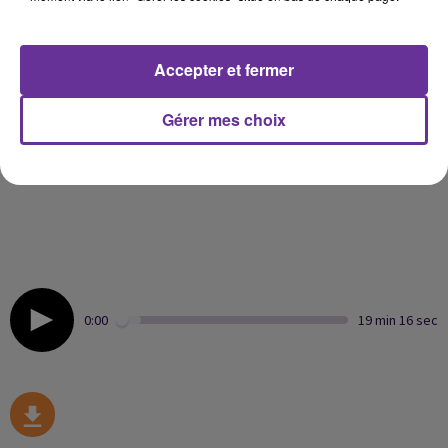
سوريون بين الضحايا
اليونيسف تحذر من ازمة مياه في لبنان تعرض الملايين للخطر
Accepter et fermer
Gérer mes choix
البنك المركزي الاوروبي يرفع الفائدة المصرفية للمرة الاولى
منذ ١١ عاماً لمواجهة التضخم
0:00
19 min 16 sec