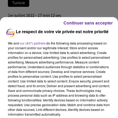
Tunisie
1er juillet 2022 - 17 min 12 sec
Continuer sans accepter
LE JOURNAL EN LANGUE ARABE DE LA MI-
JOURNEE DU 1/07/22
Le respect de votre vie privée est notre priorité
LB
We and
our (447) partners
do the following data processing based on
your consent and/or our legitimate interest: Store and/or access
JOURNAL EN LANGUE ARABE
information on a device; Use limited data to select advertising; Create
profiles for personalised advertising; Use profiles to select personalised
العناوين
advertising; Measure advertising performance; Measure content
performance; Understand audiences through statistics or combinations
of data from different sources; Develop and improve services; Create
مشروع الدستور التونسي الجديد يطرح في الجريدة الرسمية
profiles to personalise content; Use profiles to select personalised
content; Use limited data to select content; Ensure security, prevent and
ويتضمن 142 فصلا تتوزع على 10 أبواب...
detect fraud, and fix errors; Deliver and present advertising and content;
Save and communicate privacy choices. These technologies may
process personal data such as IP address and browsing data to offer
انتخاب عضو مجلس الأمة الجزائري ، عبد المجيد عز الدين،
following functionalities: Identify devices based on information actively
requested; Use precise geolocation data; Match and combine data from
رئيسا للمجموعة الجيوسياسية لشمال إفريقيا بالبرلمان
other data sources; Link different devices; Identify devices based on
الافريقي..
information transmitted automatically.