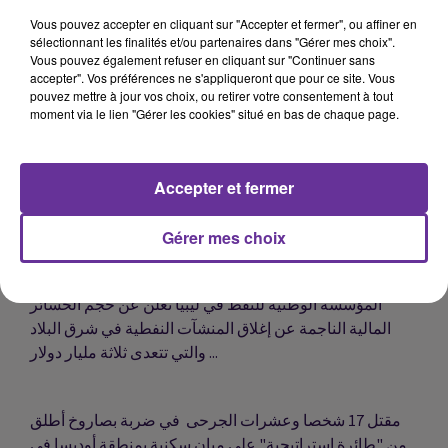
Vous pouvez accepter en cliquant sur "Accepter et fermer", ou affiner en
sélectionnant les finalités et/ou partenaires dans "Gérer mes choix".
وزير الصحة والحماية الاجتماعية يترأس مراسيم التوقيع على
Vous pouvez également refuser en cliquant sur "Continuer sans
مذكرة تفاهم بين الوزارة، وشركة I.M.S OVADIA GROUP LTD ،
accepter". Vos préférences ne s'appliqueront que pour ce site. Vous
تتعلق ببناء بعض المؤسسات الاستشفائية بالمغرب وذلك في
pouvez mettre à jour vos choix, ou retirer votre consentement à tout
moment via le lien "Gérer les cookies" situé en bas de chaque page.
إطار تعزيز التعاون الثنائي بين المملكة ودولة إسرائيل...
Accepter et fermer
بيروت تستضيف الاجتماع التشاوري العربي تحضيراً لقمة
الجزائر، ووزراء خارجية 21 دولة عربية يتوافدون إلى لبنان
Gérer mes choix
للمشاركة...
المؤسسة الوطنية للنفط في ليبيا تعلن عن حجم الخسائر
المالية الناجمة عن إغلاق المنشآت النفطية في شرق البلاد
والتي تتعدى ثلاثة مليار دولار ...
مقتل 17 شخصا وعشرات الجرحى في ضربة بصاروخ أطلق
من "طائرة استراتيجية" على مبان سكنية بمنطقة أوديسا في