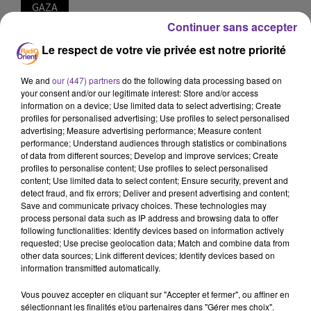
GAZA
Continuer sans accepter
12 avril 2024 - 17 min 33 sec
Le respect de votre vie privée est notre priorité
LE JOURNAL EN LANGUE ARABE DE 13H30 DU
12/04/24
We and
our (447) partners
do the following data processing based on
your consent and/or our legitimate interest: Store and/or access
LB
information on a device; Use limited data to select advertising; Create
profiles for personalised advertising; Use profiles to select personalised
JOURNAL EN LANGUE ARABE
advertising; Measure advertising performance; Measure content
performance; Understand audiences through statistics or combinations
of data from different sources; Develop and improve services; Create
profiles to personalise content; Use profiles to select personalised
العناوين
content; Use limited data to select content; Ensure security, prevent and
detect fraud, and fix errors; Deliver and present advertising and content;
Save and communicate privacy choices. These technologies may
process personal data such as IP address and browsing data to offer
following functionalities: Identify devices based on information actively
في اليوم الـ189 من القصف الإسرائيلي المتواصل على قطاع
requested; Use precise geolocation data; Match and combine data from
other data sources; Link different devices; Identify devices based on
غزة برا وبحرا وجوا حصيلة الشهداء ترتفع إلى 33634،
information transmitted automatically.
والإصابات إلى 76214...
Vous pouvez accepter en cliquant sur "Accepter et fermer", ou affiner en
sélectionnant les finalités et/ou partenaires dans "Gérer mes choix".