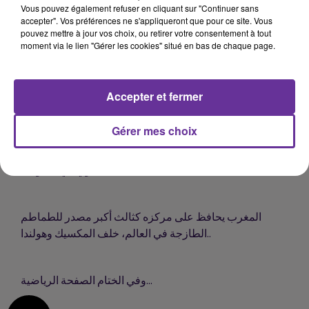
Vous pouvez également refuser en cliquant sur "Continuer sans
وسط مخاوف من اتساع رقعة الحرب إثر تهديد إيران بالرد على
accepter". Vos préférences ne s'appliqueront que pour ce site. Vous
إسرائيل بعد الهجوم على قنصليتها بدمشق البيت الأبيض
pouvez mettre à jour vos choix, ou retirer votre consentement à tout
"يحذر" إيران...
moment via le lien "Gérer les cookies" situé en bas de chaque page.
اندلاع اشتباكات بالأسلحة الثقيلة بين مجموعات مسلحة في
Accepter et fermer
العاصمة طرابلس ليل الخميس الجمعة....
Gérer mes choix
الولايات المتحدة تندد بـ"صمت" المجتمع الدولي حيال الوضع
المأسوي في السودان...
المغرب يحافظ على مركزه كثالث أكبر مصدر للطماطم
الطازجة في العالم، خلف المكسيك وهولندا..
وفي الختام الصفحة الرياضية...