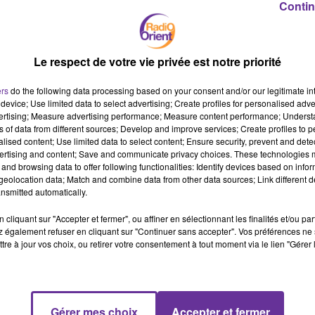
الفلسطينية وتطالب بتوفير الحماية للمدنيين الفلسطينيين، وعدم تركهم
Contin
في مرمى الصواريخ والقذائف والأسلحة المحرمة دولياً...
Le respect de votre vie privée est notre priorité
منظمة "أطباء بلا حدود" تدعو إلى وقف فوري لإطلاق النار في قطاع
غزة، لمنع وقوع المزيد من الضحايا، وإتاحة الفرصة لدخول المساعدات
ers
do the following data processing based on your consent and/or our legitimate int
الإنسانية إلى القطاع..
device; Use limited data to select advertising; Create profiles for personalised adver
vertising; Measure advertising performance; Measure content performance; Unders
ns of data from different sources; Develop and improve services; Create profiles to 
alised content; Use limited data to select content; Ensure security, prevent and detect
نائبة الرئيس الأمريكي كامالا هاريس تعلن أنه لا توجد خطط لدى الولايات
ertising and content; Save and communicate privacy choices. These technologies
and browsing data to offer following functionalities: Identify devices based on infor
المتحدة لإرسال قوات إلى إسرائيل أو غزة....
eolocation data; Match and combine data from other data sources; Link different de
nsmitted automatically.
منظمة مراسلون بلا حدود تقول بعد تحليل بالستي بان المنطقة التي
cliquant sur "Accepter et fermer", ou affiner en sélectionnant les finalités et/ou pa
 également refuser en cliquant sur "Continuer sans accepter". Vos préférences ne 
انطلقت منها القذيفتان التي استهدفت مجموعة من الصحافيين
tre à jour vos choix, ou retirer votre consentement à tout moment via le lien "Gérer 
ومركباتهم تقع الى الجانب الاسرائيلي ....
المفاوضات تستأنف بين طرفي الحرب في السودان برعاية أميركية
Gérer mes choix
Accepter et fermer
سعودية يحاول كل منهما تحقيق مكاسب عسكرية على الأرض...