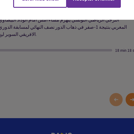
الترجي الرياضي التونسي ينهزم مساء امس امام الوداد البيضاوي
المغربي بنتيجة 1-صفر في ذهاب الدور نصف النهائي لمسابقة الدور
الافريقي السوبر ليغ.
18 min 18 