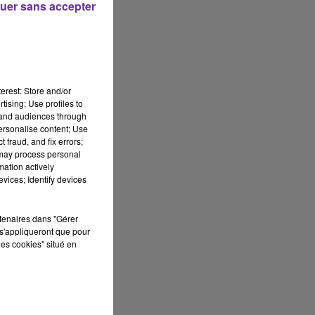
uer sans accepter
erest: Store and/or
tising; Use profiles to
tand audiences through
personalise content; Use
 fraud, and fix errors;
 may process personal
mation actively
vices; Identify devices
rtenaires dans "Gérer
s'appliqueront que pour
les cookies" situé en