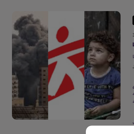
2062 سيدة و460