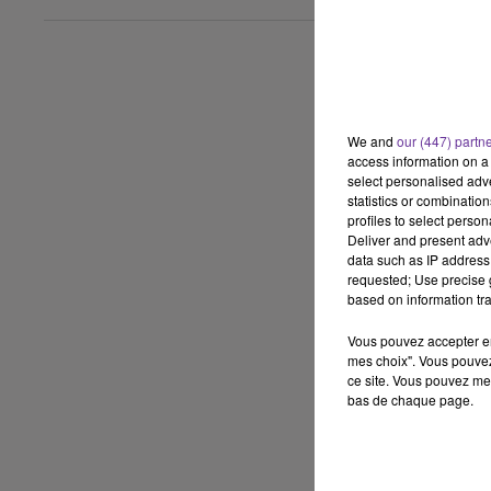
We and
our (447) partn
access information on a 
select personalised ad
statistics or combinatio
profiles to select person
Deliver and present adv
data such as IP address 
requested; Use precise g
based on information tra
Vous pouvez accepter en 
mes choix". Vous pouvez
ce site. Vous pouvez met
bas de chaque page.