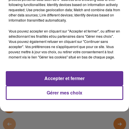
following functionalities: Identify devices based on information actively
8 octobre 2019 - 19 min 18 sec
requested; Use precise geolocation data; Match and combine data from
LE JOURNAL DU SPORT (7 OCTOBRE 2019)
other data sources; Link different devices; Identify devices based on
information transmitted automatically.
Radio Orient
Vous pouvez accepter en cliquant sur "Accepter et fermer", ou affiner en
RADIO ORIENT SPORT
sélectionnant les finalités et/ou partenaires dans "Gérer mes choix".
Vous pouvez également refuser en cliquant sur "Continuer sans
أهلا بكم في نشرتنا الرياضية من إذاعة الشرق في فرنسا والتي
accepter". Vos préférences ne s'appliqueront que pour ce site. Vous
pouvez mettre à jour vos choix, ou retirer votre consentement à tout
نبدأها اليوم مع كرة القدم الأفريقية للسيدات ...
moment via le lien "Gérer les cookies" situé en bas de chaque page.
Bienvenue dans le journal du
sport
de Radio Orient qu’on
débutera avec le football féminin Africain ...
Accepter et fermer
0:00
19 min 18 sec
Gérer mes choix