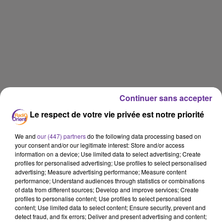
Continuer sans accepter
Le respect de votre vie privée est notre priorité
We and
our (447) partners
do the following data processing based on
your consent and/or our legitimate interest: Store and/or access
information on a device; Use limited data to select advertising; Create
profiles for personalised advertising; Use profiles to select personalised
advertising; Measure advertising performance; Measure content
performance; Understand audiences through statistics or combinations
RADIO ORIENT SPORT
of data from different sources; Develop and improve services; Create
profiles to personalise content; Use profiles to select personalised
content; Use limited data to select content; Ensure security, prevent and
22 octobre 2019 - 15 min 10 sec
detect fraud, and fix errors; Deliver and present advertising and content;