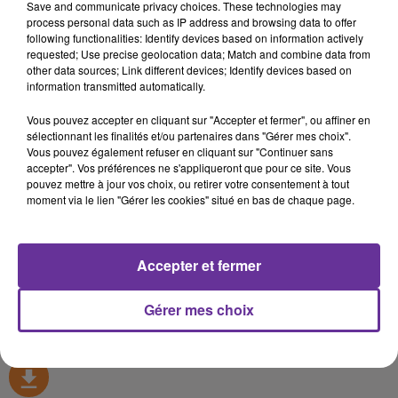
Save and communicate privacy choices. These technologies may
LE JOURNAL DU SPORT
process personal data such as IP address and browsing data to offer
following functionalities: Identify devices based on information actively
Radio Orient
requested; Use precise geolocation data; Match and combine data from
other data sources; Link different devices; Identify devices based on
RADIO ORIENT SPORT
information transmitted automatically.
اهلا بكم في نشرتنا الرياضية من اذاعة الشرق في فرنسا
Vous pouvez accepter en cliquant sur "Accepter et fermer", ou affiner en
ونبدأها اليوم
من الكويت ودورة المرأة الخليجية ونجول على
sélectionnant les finalités et/ou partenaires dans "Gérer mes choix".
ملاعب كرة القدم العربية والإفريقية....
Vous pouvez également refuser en cliquant sur "Continuer sans
accepter". Vos préférences ne s'appliqueront que pour ce site. Vous
Bienvenue dans le journal du
sport
de Radio Orient
et
pouvez mettre à jour vos choix, ou retirer votre consentement à tout
moment via le lien "Gérer les cookies" situé en bas de chaque page.
direction le Koweit et le
sport
féminin aux pays du golfe ;
et puis nous ferons un tour sur les terrains de foot Arabe
et Africain …
Accepter et fermer
0:00
15 min 10 sec
Gérer mes choix