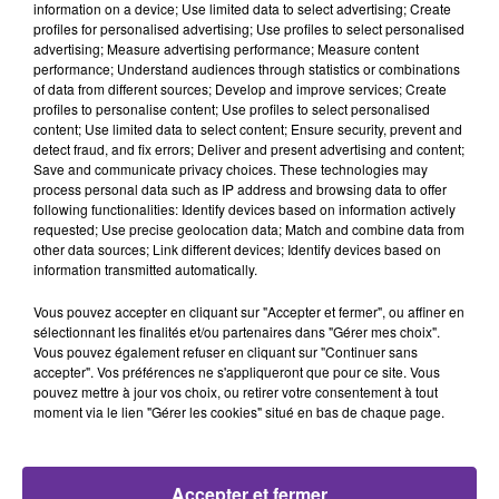
cette page de l’histoire de la fin de la guerre d’Algérie,
information on a device; Use limited data to select advertising; Create
profiles for personalised advertising; Use profiles to select personalised
nous écouterons l’historien Gilles Manceron.
advertising; Measure advertising performance; Measure content
performance; Understand audiences through statistics or combinations
of data from different sources; Develop and improve services; Create
Le Forum des mondes méditerranéens à Marseille.
profiles to personalise content; Use profiles to select personalised
content; Use limited data to select content; Ensure security, prevent and
Forum initié par Emmanuel Macron. Le chef de l'État
detect fraud, and fix errors; Deliver and present advertising and content;
français a défendu "la richesse plurielle" des Français
Save and communicate privacy choices. These technologies may
venant des diasporas "du Levant, du Maghreb, d'Europe
process personal data such as IP address and browsing data to offer
following functionalities: Identify devices based on information actively
du Sud".
requested; Use precise geolocation data; Match and combine data from
other data sources; Link different devices; Identify devices based on
information transmitted automatically.
Réaction de l’Union européenne après la décision du
Vous pouvez accepter en cliquant sur "Accepter et fermer", ou affiner en
président tunisien Kais Saied de dissoudre le Conseil
sélectionnant les finalités et/ou partenaires dans "Gérer mes choix".
supérieur de la magistrature. L’Union se dit
Vous pouvez également refuser en cliquant sur "Continuer sans
"préoccupée". Les états-Unis également font part de
accepter". Vos préférences ne s'appliqueront que pour ce site. Vous
pouvez mettre à jour vos choix, ou retirer votre consentement à tout
leur préoccupation.
moment via le lien "Gérer les cookies" situé en bas de chaque page.
Au Soudan, les manifestations contre le coup d’Etat
Accepter et fermer