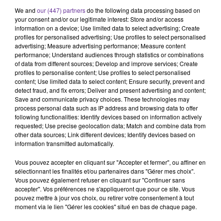
Le Maroc a rouvert son espace aérien après plus de deux
We and
our (447) partners
do the following data processing based on
mois de fermeture. Pour entrer sur le territoire
your consent and/or our legitimate interest: Store and/or access
marocain,tout voyageur doit être vacciné.
information on a device; Use limited data to select advertising; Create
profiles for personalised advertising; Use profiles to select personalised
advertising; Measure advertising performance; Measure content
performance; Understand audiences through statistics or combinations
En Tunisie “les juges ne resteront pas silencieux".
of data from different sources; Develop and improve services; Create
Réaction du président du Conseil supérieur de la
profiles to personalise content; Use profiles to select personalised
content; Use limited data to select content; Ensure security, prevent and
magistrature, Youssef Bouzakher
detect fraud, and fix errors; Deliver and present advertising and content;
après que le président Tunisien a annoncé la dissolution
Save and communicate privacy choices. These technologies may
process personal data such as IP address and browsing data to offer
du CSM.
following functionalities: Identify devices based on information actively
requested; Use precise geolocation data; Match and combine data from
other data sources; Link different devices; Identify devices based on
information transmitted automatically.
“Il y a très longtemps que l’on aurait dû avoir des
rencontres de cette nature”. Des mots du recteur de la
Vous pouvez accepter en cliquant sur "Accepter et fermer", ou affiner en
Grande mosquée de Lyon et président du Conseil des
sélectionnant les finalités et/ou partenaires dans "Gérer mes choix".
mosquées du rhône après la première réunion samedi du
Vous pouvez également refuser en cliquant sur "Continuer sans
accepter". Vos préférences ne s'appliqueront que pour ce site. Vous
Forum de l’Islam de France en présente du ministre de
pouvez mettre à jour vos choix, ou retirer votre consentement à tout
l’Intérieur. Kamel Kabtane sera l’un de nos invités.
moment via le lien "Gérer les cookies" situé en bas de chaque page.