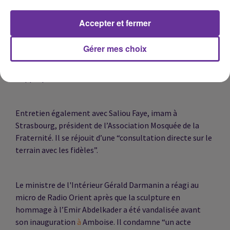
Après la naissance de ce FORIF, le Grand imam de
Accepter et fermer
Bordeaux Tareq Oubrou salue une bonne initiative. Nous
écouterons Tareq Oubrou ainsi que le président du
Gérer mes choix
Rassemblement des musulmans de France Anouar
Kbibech pour qui il faut que “les musulmans de France
s’approprient cette nouvelle instance”.
Entretien également avec Saliou Faye, imam à
Strasbourg, président de l’Association Mosquée de la
Fraternité. Il se réjouit d’une “consultation directe sur le
terrain avec les fidèles”.
Le ministre de l'Intérieur
Gérald Darmanin a réagi au
micro de
Radio Orient après que la sculpture en
hommage à l’Emir
Abdelkader a été vandalisée avant
son inauguration
à
Amboise. Il condamne “un acte