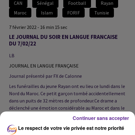
CAN
Sénégal
Football
Rayan
Maroc
Islam
FORIF
Tunisie
7 février 2022 - 16 min 15 sec
LE JOURNAL DU SOIR EN LANGUE FRANCAISE
DU 7/02/22
LB
JOURNAL EN LANGUE FRANÇAISE
Journal présenté par FX de Calonne
Les funérailles du jeune Rayan ont eu lieu ce lundi dans le
Nord du Maroc. Ce petit garçon tombé accidentellement
dans un puits de 32 mètres de profondeur.Ce drame a
déclenché une émotion considérable au Maroc et dans le
monde entier.
Continuer sans accepter
Le respect de votre vie privée est notre priorité