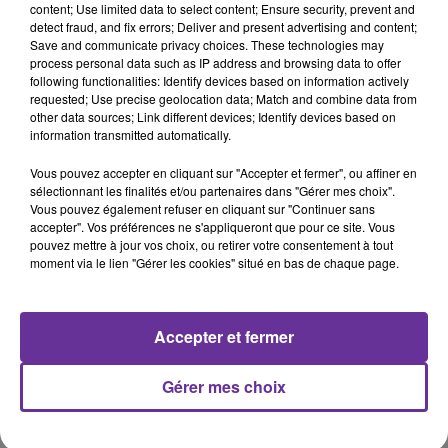
content; Use limited data to select content; Ensure security, prevent and
d'une embarcation de candidats à l’exil au large de l’île de
detect fraud, and fix errors; Deliver and present advertising and content;
Lesbos en Grèce. Une trentaine d'autres sont portées
Save and communicate privacy choices. These technologies may
process personal data such as IP address and browsing data to offer
disparues.
following functionalities: Identify devices based on information actively
requested; Use precise geolocation data; Match and combine data from
other data sources; Link different devices; Identify devices based on
La France affirme que Salah Hamouri “doit pouvoir être
information transmitted automatically.
libéré” et “doit pouvoir mener une vie normale à
Jérusalem”. L’avocat franco palestinien dont la
Vous pouvez accepter en cliquant sur "Accepter et fermer", ou affiner en
sélectionnant les finalités et/ou partenaires dans "Gérer mes choix".
détention administrative a été renouvellée le mois
Vous pouvez également refuser en cliquant sur "Continuer sans
dernier par Israël. Nous écouterons l’épouse de Salah
accepter". Vos préférences ne s'appliqueront que pour ce site. Vous
Hamouri, Elsa Lefort.
pouvez mettre à jour vos choix, ou retirer votre consentement à tout
moment via le lien "Gérer les cookies" situé en bas de chaque page.
Le capitaine Ibrahim Traoré a officiellement été désigné
président du Burkina Faso dans l'attente de la
Accepter et fermer
désignation d'un président de transition par des "Assises
nationales".
Gérer mes choix
Le prix Nobel de littérature 2022 a été attribué à