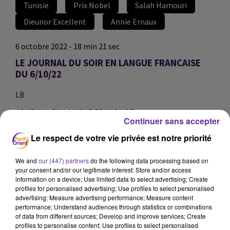
Tunisie
Prix Nobel
Salah Hamouri
Dieunor Excellent
Annie Ernaux
6 octobre 2022 - 18 min 21 sec
LE JOURNAL DU SOIR EN LANGUE FRANCAISE
DU 6/10/22
LB
JOURNAL EN LANGUE FRANÇAISE
Continuer sans accepter
Journal présenté par FX de Calonne
Le respect de votre vie privée est notre priorité
L’inflation galopante notamment en Tunisie. Une
hausse des prix de 9,1% en septembre dernier. L’ex
We and
our (447) partners
do the following data processing based on
your consent and/or our legitimate interest: Store and/or access
ministre des affaires sociales, le président d’Ettakatol
information on a device; Use limited data to select advertising; Create
Khalil Zaouïa reviendra sur cette situation et ses
profiles for personalised advertising; Use profiles to select personalised
répercussions sociales.
advertising; Measure advertising performance; Measure content
performance; Understand audiences through statistics or combinations
of data from different sources; Develop and improve services; Create
profiles to personalise content; Use profiles to select personalised
Au moins seize personnes sont mortes dans le naufrage