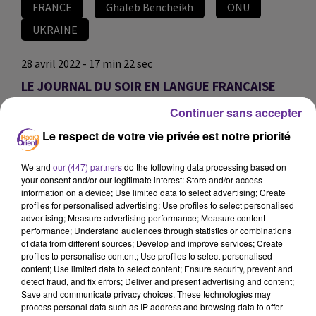
FRANCE
Ghaleb Bencheikh
ONU
UKRAINE
28 avril 2022 - 17 min 22 sec
LE JOURNAL DU SOIR EN LANGUE FRANCAISE
DU 28/4/2022
Continuer sans accepter
JS
Le respect de votre vie privée est notre priorité
EDITION DU JOURNAL DU SOIR EN LANGUE FRANCAISE
We and
our (447) partners
do the following data processing based on
DU 28/4/2022
your consent and/or our legitimate interest: Store and/or access
information on a device; Use limited data to select advertising; Create
Ce bilan au Soudan. 94 Soudanais ont été tués et des
profiles for personalised advertising; Use profiles to select personalised
centaines blessés dans la répression des protestations
advertising; Measure advertising performance; Measure content
contre le coup d'État mené par le chef de l'armée Abdel
performance; Understand audiences through statistics or combinations
of data from different sources; Develop and improve services; Create
Fattah al-Burhane en octobre dernier.
profiles to personalise content; Use profiles to select personalised
content; Use limited data to select content; Ensure security, prevent and
detect fraud, and fix errors; Deliver and present advertising and content;
Le secrétaire général de l'ONU est en Ukraine.
Save and communicate privacy choices. These technologies may
process personal data such as IP address and browsing data to offer
Antonio Guterres est dans la banlieue de Kiev ou des