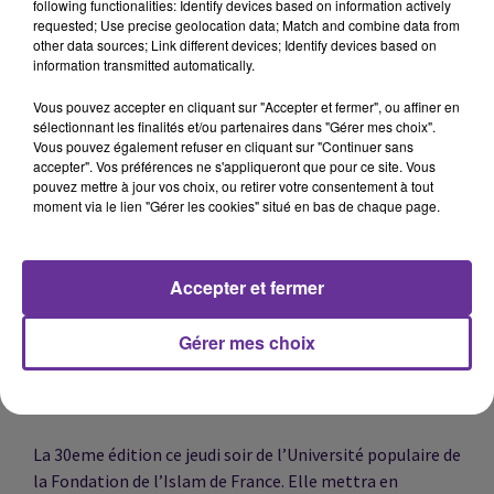
following functionalities: Identify devices based on information actively
massacres ont été commis par l’armée russe.
requested; Use precise geolocation data; Match and combine data from
other data sources; Link different devices; Identify devices based on
information transmitted automatically.
“Nous allons faire en sorte que la voix des jeunes soit
Vous pouvez accepter en cliquant sur "Accepter et fermer", ou affiner en
entendue dans l’espace public”. Des mots du vice-
sélectionnant les finalités et/ou partenaires dans "Gérer mes choix".
président du 1er syndicat étudiant, la Fage, après la
Vous pouvez également refuser en cliquant sur "Continuer sans
accepter". Vos préférences ne s'appliqueront que pour ce site. Vous
réélection d’Emmanuel Macron. Quentin Thirot sera
pouvez mettre à jour vos choix, ou retirer votre consentement à tout
l’un de nos invités.
moment via le lien "Gérer les cookies" situé en bas de chaque page.
Le résultat de l’élection présidentielle en France vue du
Accepter et fermer
Maroc. Comment la présence de l’extrême droite pour la
deuxième fois consécutive au second tour a-t-elle été
Gérer mes choix
perçue. nous écouterons le journaliste et universitaire
marocain Omar Brouksy.
La 30eme édition
ce jeudi soir
de l’Université populaire de
la Fondation de l’Islam de France. Elle mettra en