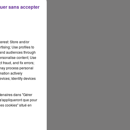
uer sans accepter
erest: Store and/or
tising; Use profiles to
tand audiences through
personalise content; Use
 fraud, and fix errors;
 may process personal
mation actively
vices; Identify devices
rtenaires dans "Gérer
s'appliqueront que pour
les cookies" situé en