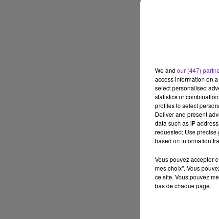
We and
our (447) partn
access information on a 
select personalised ad
statistics or combinatio
profiles to select person
Deliver and present adv
data such as IP address 
requested; Use precise g
based on information tra
Vous pouvez accepter en 
mes choix". Vous pouvez
ce site. Vous pouvez met
bas de chaque page.