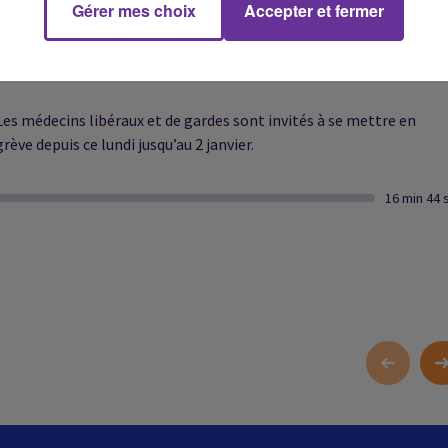
Gérer mes choix
Accepter et fermer
Des terroristes de Boko Haram ont tué samedi 17 éleveurs et volé
leur bétail dans le nord-est du Nigeria.
Les médecins libéraux et de gardes sont invités à se mettre en
grève depuis ce lundi jusqu’au 2 janvier.
16 min 44 