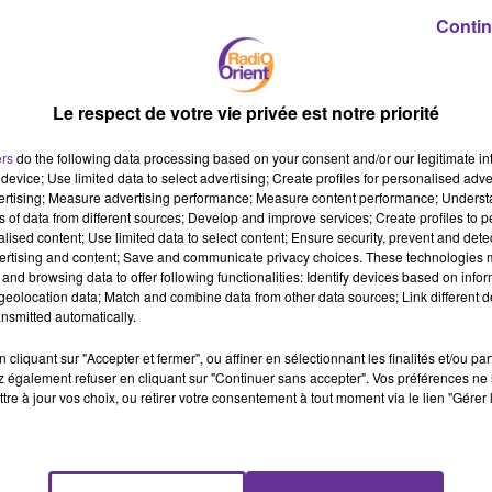
Contin
Trois jours après la tuerie qui a coûté la vie à trois personnes
issues de la communauté kurde, une nouvelle marche s’est tenue
ce lundi à Paris.
Le respect de votre vie privée est notre priorité
En Tunisie, la puissante centrale syndicale UGTT appelle à
ers
do the following data processing based on your consent and/or our legitimate int
device; Use limited data to select advertising; Create profiles for personalised adver
l’élaboration d’une feuille de route pour sauver le pays de la
vertising; Measure advertising performance; Measure content performance; Unders
ns of data from different sources; Develop and improve services; Create profiles to 
crise.
alised content; Use limited data to select content; Ensure security, prevent and detect
ertising and content; Save and communicate privacy choices. These technologies
and browsing data to offer following functionalities: Identify devices based on infor
Quel modèle de développement pour l’Algérie. C’était le thème de
eolocation data; Match and combine data from other data sources; Link different de
nsmitted automatically.
la dernière conférence débat organisée par le conseil scientifique
de jil Jadid. Nous écouterons son président Soufiane Djilali.
cliquant sur "Accepter et fermer", ou affiner en sélectionnant les finalités et/ou pa
 également refuser en cliquant sur "Continuer sans accepter". Vos préférences ne 
tre à jour vos choix, ou retirer votre consentement à tout moment via le lien "Gérer 
L'Algérie a fixé le prix de référence du pétrole brut à 60 dollars le
baril jusqu'en 2023-2025.