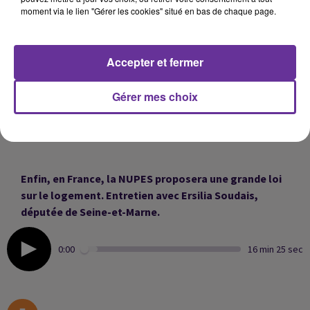
moment via le lien "Gérer les cookies" situé en bas de chaque page.
“La rencontre récente entre les présidents Macron et
Sissi reflète l’excellente relation bilatérale franco-
égyptienne.” C’est ce qu’affirme à Radio Orient
Accepter et fermer
l’Ambassadeur d’Egypte en France, Ala Eldin Youssef
Gérer mes choix
Ces derniers jours, la Marine marocaine a intercepté
359 migrants en Méditerranée et dans l'Atlantique.
Enfin, en France, la NUPES proposera une grande loi
sur le logement. Entretien avec Ersilia Soudais,
députée de Seine-et-Marne.
0:00
16 min 25 sec