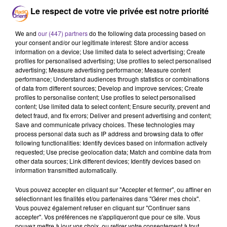
Tunisie
Logement
Egypte
Le respect de votre vie privée est notre priorité
Ersilia Soudais
We and
our (447) partners
do the following data processing based on
your consent and/or our legitimate interest: Store and/or access
26 juillet 2022 - 16 min 25 sec
information on a device; Use limited data to select advertising; Create
profiles for personalised advertising; Use profiles to select personalised
LE JOURNAL DU SOIR EN LANGUE FRANCAISE
advertising; Measure advertising performance; Measure content
DU 26/07/22
performance; Understand audiences through statistics or combinations
of data from different sources; Develop and improve services; Create
LB
profiles to personalise content; Use profiles to select personalised
content; Use limited data to select content; Ensure security, prevent and
JOURNAL EN LANGUE FRANÇAISE
detect fraud, and fix errors; Deliver and present advertising and content;
Save and communicate privacy choices. These technologies may
Journal présenté par Loïc Barrière
process personal data such as IP address and browsing data to offer
following functionalities: Identify devices based on information actively
A l’issue du
référendum en Tunisie, Kaïs Saïed estime
requested; Use precise geolocation data; Match and combine data from
que la nouvelle constitution va permettre de passer
other data sources; Link different devices; Identify devices based on
"d'une situation de désespoir à une situation
information transmitted automatically.
d'espoir. Après la publication des 1ères estimations,
Vous pouvez accepter en cliquant sur "Accepter et fermer", ou affiner en
des centaines de personnes ont fêté la victoire du
sélectionnant les finalités et/ou partenaires dans "Gérer mes choix".
“oui” à Tunis lundi soir.
Vous pouvez également refuser en cliquant sur "Continuer sans
accepter". Vos préférences ne s'appliqueront que pour ce site. Vous
pouvez mettre à jour vos choix, ou retirer votre consentement à tout