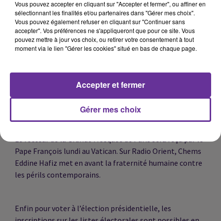
ont été détruites. Les autorités de Kiev disent avoir tué
Vous pouvez accepter en cliquant sur "Accepter et fermer", ou affiner en
une cinquantaine de soldats russes.
sélectionnant les finalités et/ou partenaires dans "Gérer mes choix".
Vous pouvez également refuser en cliquant sur "Continuer sans
accepter". Vos préférences ne s'appliqueront que pour ce site. Vous
pouvez mettre à jour vos choix, ou retirer votre consentement à tout
Une attaque qui a choqué la communauté internationale.
moment via le lien "Gérer les cookies" situé en bas de chaque page.
Réunion du G7, de l’Union Européenne et de l’OTAN.
Emmanuel Macron promet d'appuyer les Ukrainiens sans
hésiter. “Leur liberté est la nôtre” a dit le président
Accepter et fermer
français. Nous écouterons l’analyse de l’ancien député
européen Patrick Le Hyaric.
Gérer mes choix
Le recteur de la Grande Mosquée de Paris sera reçu par le
Pape François lundi au Vatican. Sur Radio Orient, Chems
Eddine Hafiz met en avant la fraternité humaine contre
les périls contemporains.
Enfin pour voter à l’élection présidentielle, les
inscriptions sur les listes électorales sont possibles en