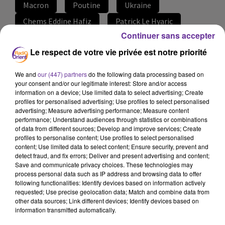
Macron
Poutine
Ukraine
Chems Eddine Hafiz
Patrick Le Hyaric
Continuer sans accepter
24 février 2022 - 17 min 5 sec
Le respect de votre vie privée est notre priorité
LE JOURNAL DU SOIR EN LANGUE FRANCAISE
DU 24/02/22
We and
our (447) partners
do the following data processing based on
your consent and/or our legitimate interest: Store and/or access
LB
information on a device; Use limited data to select advertising; Create
profiles for personalised advertising; Use profiles to select personalised
JOURNAL EN LANGUE FRANÇAISE
advertising; Measure advertising performance; Measure content
performance; Understand audiences through statistics or combinations
Journal présenté par Loïc Barrière
of data from different sources; Develop and improve services; Create
profiles to personalise content; Use profiles to select personalised
1er jour de la guerre en Ukraine. Une offensive sur
content; Use limited data to select content; Ensure security, prevent and
plusieurs fronts. De nombreuses villes ont été ciblées
detect fraud, and fix errors; Deliver and present advertising and content;
Save and communicate privacy choices. These technologies may
par l’armée russe qui a déclaré viser des installations
process personal data such as IP address and browsing data to offer
militaires et des aérodromes.
following functionalities: Identify devices based on information actively
requested; Use precise geolocation data; Match and combine data from
other data sources; Link different devices; Identify devices based on
information transmitted automatically.
Selon Moscou, 74 installations militaires ukrainiennes