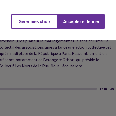
Le président turc demande à l'Union européenne de relancer les
"négociations d'adhésion" avec Ankara.
Gérer mes choix
Accepter et fermer
Avant le premier tour de l’élection présidentielle le 10 avril
prochain, gros plan sur le mal logement et le sans abrisme. Le
Collectif des associations unies a lancé une action collective cet
après-midi place de la République à Paris. Rassemblement en
présence notamment de Bérangère Grisoni qui préside le
Collectif Les Morts de la Rue. Nous l’écouterons.
16 min 59 