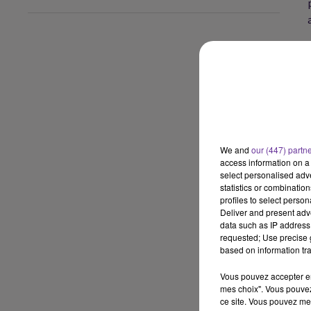
We and
our (447) partn
access information on a 
select personalised ad
statistics or combinatio
profiles to select person
Deliver and present adv
data such as IP address 
requested; Use precise g
based on information tra
Vous pouvez accepter en 
mes choix". Vous pouvez
ce site. Vous pouvez met