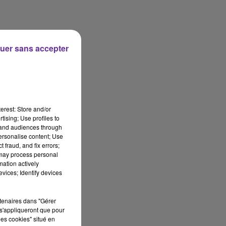
uer sans accepter
erest: Store and/or
tising; Use profiles to
tand audiences through
personalise content; Use
 fraud, and fix errors;
 may process personal
mation actively
vices; Identify devices
rtenaires dans "Gérer
s'appliqueront que pour
les cookies" situé en