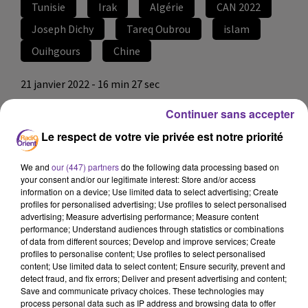
Tunisie
Irak
Algérie
CAN 2022
Joseph Dichy
Tareq Oubrou
islam
Ouihgours
Chine
21 janvier 2022 - 16 min 27 sec
LE JOURNAL DU SOIR EN LANGUE FRANCAISE
Continuer sans accepter
DU 21/01/22
Le respect de votre vie privée est notre priorité
LB
We and
our (447) partners
do the following data processing based on
JOURNAL EN LANGUE FRANÇAISE
your consent and/or our legitimate interest: Store and/or access
information on a device; Use limited data to select advertising; Create
Journal présenté par FX de Calonne
profiles for personalised advertising; Use profiles to select personalised
advertising; Measure advertising performance; Measure content
Un drame de l’immigration clandestine au large de la
performance; Understand audiences through statistics or combinations
Tunisie. quatre Tunisiens sont morts et sept autres sont
of data from different sources; Develop and improve services; Create
portés disparus après le naufrage d'une embarcation.
profiles to personalise content; Use profiles to select personalised
content; Use limited data to select content; Ensure security, prevent and
La Chine s'est dite ce vendredi "fermement opposée" à
detect fraud, and fix errors; Deliver and present advertising and content;
Save and communicate privacy choices. These technologies may
la résolution du parlement français qui reconnaît
process personal data such as IP address and browsing data to offer