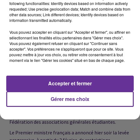
officiellement le génocide des Ouïghours. Le texte des
following functionalities: Identify devices based on information actively
députés socialistes a été adopté presque unanimement
requested; Use precise geolocation data; Match and combine data from
other data sources; Link different devices; Identify devices based on
hier. Nous écouterons le député qui a porté cette
information transmitted automatically.
résolution, le socialiste Alain David.
Vous pouvez accepter en cliquant sur "Accepter et fermer", ou affiner en
Onze soldats de l'armée irakienne ont été tués dans
sélectionnant les finalités et/ou partenaires dans "Gérer mes choix".
l’Est de l’Irak. Une attaque attribuée à des membres du
Vous pouvez également refuser en cliquant sur "Continuer sans
groupe Etat islamique.
accepter". Vos préférences ne s'appliqueront que pour ce site. Vous
pouvez mettre à jour vos choix, ou retirer votre consentement à tout
Des musulmans, chrétiens et juifs vont manifester leur
moment via le lien "Gérer les cookies" situé en bas de chaque page.
fraternité ce samedi à Bordeaux. Une grande marche de
la paix, ouverte à tous. Le Grand imam de Bordeaux Tareq
Oubrou fait partie des personnalités qui soutiennent
Accepter et fermer
cette initiative. Il sera l’un de nos invités.
Gérer mes choix
Les futurs bacheliers sont invités à formuler leurs vœux
d’orientation postbac sur Parcoursup. Nous écouterons
Cecile Thevenet membre du bureau national de la
Fédération des associations générales étudiantes.
Le Premier ministre français a annoncé hier soir la levée