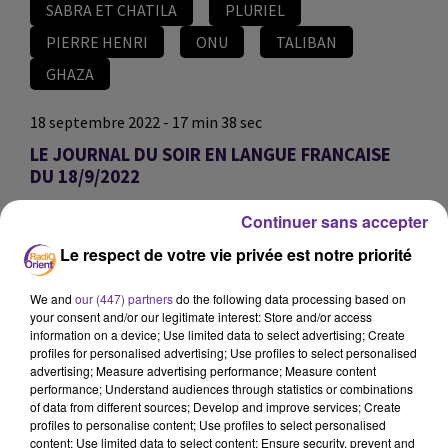
SABRA ET CHATILA
PLURIEL
PIERRE HENRI
ONU
TALIBAN
GHAZA
18 septembre 2022 - 17 min 38 sec
LE JOURNAL DU SOIR EN LANGUE FRANCAISE
DU 18/9/2022
JS
Continuer sans accepter
EDITION DU JOURNAL DU SOIR EN LANGUE FRANCAISE
Le respect de votre vie privée est notre priorité
DU 18/9/2022
We and
our (447) partners
do the following data processing based on
LES MASSACRES DE SABRA ET CHATILA IL Y A 40
your consent and/or our legitimate interest: Store and/or access
ANS. CELA A DURÉ 3 JOURS, DU 16 AU 18
information on a device; Use limited data to select advertising; Create
SEPTEMBRE 1982. 40 ANS PLUS TARD,
profiles for personalised advertising; Use profiles to select personalised
TOUJOURS AUCUNE CONDAMNATION POUR CE
advertising; Measure advertising performance; Measure content
performance; Understand audiences through statistics or combinations
MASSACRE DE RÉFUGIÉS PALESTINIENS. NOTRE
of data from different sources; Develop and improve services; Create
INVITÉE SERA LA JOURNALISTE ET
profiles to personalise content; Use profiles to select personalised
ENSEIGNANTE MAYA KHADRA.
content; Use limited data to select content; Ensure security, prevent and