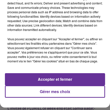
detect fraud, and fix errors; Deliver and present advertising and content;
Save and communicate privacy choices. These technologies may
process personal data such as IP address and browsing data to offer
LES NATIONS UNIES APPELLENT LES AUTORITÉS
following functionalities: Identify devices based on information actively
requested; Use precise geolocation data; Match and combine data from
TALIBANES À PRENDRE DES "MESURES
other data sources; Link different devices; Identify devices based on
URGENTES" POUR ROUVRIR LES ÉCOLES
information transmitted automatically.
SECONDAIRES AUX FILLES EN AFGHANISTAN.
Vous pouvez accepter en cliquant sur "Accepter et fermer", ou affiner en
sélectionnant les finalités et/ou partenaires dans "Gérer mes choix".
Vous pouvez également refuser en cliquant sur "Continuer sans
CETTE DÉCOUVERTE DANS LA BANDE DE GAZA.
accepter". Vos préférences ne s'appliqueront que pour ce site. Vous
DES MOSAÏQUES DATANT DU VE AU VIIE SIÈCLE
pouvez mettre à jour vos choix, ou retirer votre consentement à tout
moment via le lien "Gérer les cookies" situé en bas de chaque page.
ONT ÉTÉ DÉVOILÉES DANS UN VERGER DU
CENTRE DE L’ENCLAVE PALESTINIENNE.
Accepter et fermer
Les funérailles demain de la reine Elizabeth II. Un
Gérer mes choix
événement d'une ampleur inédite en Grande-Bretagne.
L’invitée de PLURIEL ce week-end était Samia Badat-