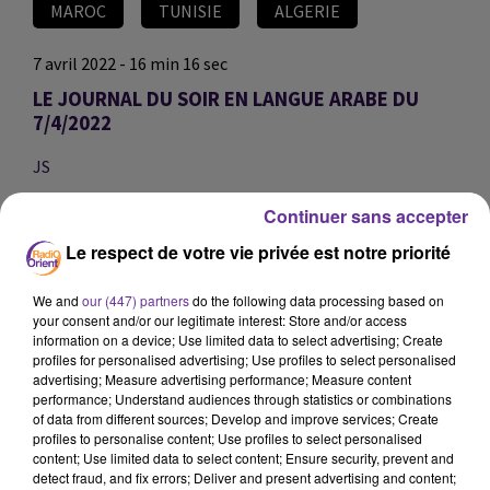
MAROC
TUNISIE
ALGERIE
7 avril 2022 - 16 min 16 sec
LE JOURNAL DU SOIR EN LANGUE ARABE DU
7/4/2022
JS
EDITION DU JOURNAL DU SOIR EN LANGUE ARABE DU
Continuer sans accepter
7/4/2022
Le respect de votre vie privée est notre priorité
العناوين
We and
our (447) partners
do the following data processing based on
your consent and/or our legitimate interest: Store and/or access
information on a device; Use limited data to select advertising; Create
بمناسبة يوم الصحة العالمي الذي يصادف السابع من شهر
profiles for personalised advertising; Use profiles to select personalised
نيسان من كل عام نستضيف الوزير الفلسطيني ورئيس نادي
advertising; Measure advertising performance; Measure content
الاسير قدورة فارس للحديث عن اوضاع الأسرى الاسرى في
performance; Understand audiences through statistics or combinations
of data from different sources; Develop and improve services; Create
السجون الاسرائيلية...
profiles to personalise content; Use profiles to select personalised
content; Use limited data to select content; Ensure security, prevent and
detect fraud, and fix errors; Deliver and present advertising and content;