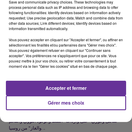
قبل ساعات من وصوله رفقة رئيس الحكومة الإسبانية إلى
Save and communicate privacy choices. These technologies may
process personal data such as IP address and browsing data to offer
المغرب، وزير الخارجية الإسباني يؤكد أن إسبانيا والمغرب
following functionalities: Identify devices based on information actively
سيفتتحان اليوم مرحلة جديدة "بأفضل طريقة ممكنة" في
requested; Use precise geolocation data; Match and combine data from
علاقاتهما الثنائية...
other data sources; Link different devices; Identify devices based on
information transmitted automatically.
Vous pouvez accepter en cliquant sur "Accepter et fermer", ou affiner en
sélectionnant les finalités et/ou partenaires dans "Gérer mes choix".
Vous pouvez également refuser en cliquant sur "Continuer sans
مرصد الخدمات المالية ينبه من الانتشار اللافت لصفحات
accepter". Vos préférences ne s'appliqueront que pour ce site. Vous
عديدة على مواقع التواصل الاجتماعي تَدَّعِي قدرتها على القيام
pouvez mettre à jour vos choix, ou retirer votre consentement à tout
moment via le lien "Gérer les cookies" situé en bas de chaque page.
بعمليات مالية ...
الإعلان بمجلس الأمة الجزائري ، عن إنشاء و لأول مرة
Accepter et fermer
لمجموعة برلمانية جديدة تخص فئة الأعضاء الأحرار....
Gérer mes choix
البرلمان الأوروبي يدعو في قرار ويتبناه إلى فرض حظر
"شامل وفوري" على واردات "النفط والوقود النووي والفحم
والغاز" من روسيا. ..