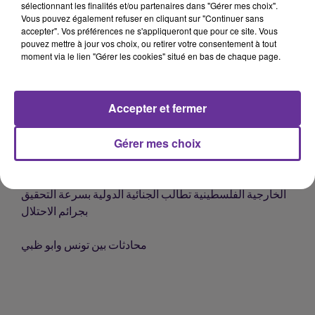
sélectionnant les finalités et/ou partenaires dans "Gérer mes choix".
اكثر من مليون ونصف المليون لاجىء اوكراني في عشرة ايام
Vous pouvez également refuser en cliquant sur "Continuer sans
الى خمس دول اوروبية
accepter". Vos préférences ne s'appliqueront que pour ce site. Vous
pouvez mettre à jour vos choix, ou retirer votre consentement à tout
moment via le lien "Gérer les cookies" situé en bas de chaque page.
روسيا تلتف على العقوبات المالية الغربية عليها وتتجه نحو
الصين
Accepter et fermer
تونس تطلق سلسلة احكام قضائية في احداث بنقردان عام
٢٠١٦ الارهابية
Gérer mes choix
وزير الخارجية الجزائري في زيارة للاردن
الخارجية الفلسطينية تطالب الجنائية الدولية بسرعة التحقيق
بجرائم الاحتلال
محادثات بين تونس وابو ظبي