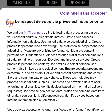
PALESTINE
TUNISIE
UKRAINE
Continuer sans accepter
6 mars 2022 - 17 min 44 sec
Le respect de votre vie privée est notre priorité
LE JOURNAL DU SOIR EN LANGUE ARABE DU
6/3/2022
We and
our (447) partners
do the following data processing based on
your consent and/or our legitimate interest: Store and/or access
JS
information on a device; Use limited data to select advertising; Create
profiles for personalised advertising; Use profiles to select personalised
EDITION DU JOURNAL DU SOIR EN LANGUE ARABE DU
advertising; Measure advertising performance; Measure content
6/3/2022
performance; Understand audiences through statistics or combinations
of data from different sources; Develop and improve services; Create
profiles to personalise content; Use profiles to select personalised
content; Use limited data to select content; Ensure security, prevent and
مواضيع المسائية
detect fraud, and fix errors; Deliver and present advertising and content;
Save and communicate privacy choices. These technologies may
process personal data such as IP address and browsing data to offer
الرئيس الاوكراني يدعو الشعب الروسي للتظاهر ضد التدخل
following functionalities: Identify devices based on information actively
العسكري لبلادهم في اوكرانيا
requested; Use precise geolocation data; Match and combine data from
other data sources; Link different devices; Identify devices based on
information transmitted automatically.
اميركا في صفقة مع بولندا لارسال طائرات حربية لاوكرانيا
Vous pouvez accepter en cliquant sur "Accepter et fermer", ou affiner en