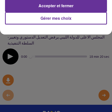
Accepter et fermer
-الفلسطينيون يحييون الذكرى ال ٢٨ لمجزرة المسجد
الابراهيمي
Gérer mes choix
-الرئيس التونسي يطالب بمنع تمويل الجمعيات التونسية من
الخارج
-المجلس الاعلى للدولة الليبي يرفض التعديل الدستوري وتغيير
السلطة التنفيذية
0:00
18 min 20 sec