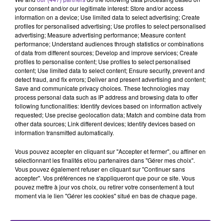
Ukraine
Russie
your consent and/or our legitimate interest: Store and/or access
information on a device; Use limited data to select advertising; Create
profiles for personalised advertising; Use profiles to select personalised
25 février 2022 - 18 min 20 sec
advertising; Measure advertising performance; Measure content
LE JOURNAL DU SOIR EN LANGUE ARABE DU
performance; Understand audiences through statistics or combinations
of data from different sources; Develop and improve services; Create
25/02/22
profiles to personalise content; Use profiles to select personalised
content; Use limited data to select content; Ensure security, prevent and
JA
detect fraud, and fix errors; Deliver and present advertising and content;
Save and communicate privacy choices. These technologies may
JOURNAL EN LANGUE ARABE
process personal data such as IP address and browsing data to offer
following functionalities: Identify devices based on information actively
requested; Use precise geolocation data; Match and combine data from
other data sources; Link different devices; Identify devices based on
-القوات الروسية على ابواب العاصمة الاوكرانية
information transmitted automatically.
-الرئيس الاوكراني يقول ان بلاده تتعرض لهجوم روسي واقوى
دول العالم تتفرج
Vous pouvez accepter en cliquant sur "Accepter et fermer", ou affiner en
sélectionnant les finalités et/ou partenaires dans "Gérer mes choix".
-مجلس الامن يناقش مشروع قرار اميركي لادانة الحرب
Vous pouvez également refuser en cliquant sur "Continuer sans
الروسية على اوكرانيا
accepter". Vos préférences ne s'appliqueront que pour ce site. Vous
-حلف الاطلسي يعقد اجتماعا طارئا لمناقشة التطورات
pouvez mettre à jour vos choix, ou retirer votre consentement à tout
moment via le lien "Gérer les cookies" situé en bas de chaque page.
العسكرية في اوكرانيا
-الرئيس ماكرون يناقش هذه التطورات وتداعياتها مع نظيريه
السابقين هولند وساركوزي