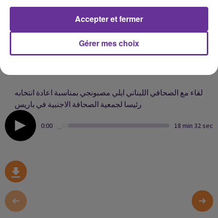
مفوضية الانتخابات الليبية تؤكد ان ليس لديها اي مشكلة فنية
Accepter et fermer
باجراء الانتخابات هذا الاسبوع
Gérer mes choix
تصاعد حدة مطالبة السودانيين لعودة الحكم المدني وسقوط
جرحى في مواجهات مع قوات الامن اثناء تظاهرات
لقاء مع الصحافي اللبناني ايلي مصبونجي بمناسبة اعادة انتخابه
رئيسا لجمعية الصحافة الاجنبية في باريس
0:00
18 min 32 sec