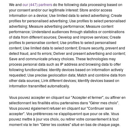
journal en arabe
Liban
We and
our (447) partners
do the following data processing based on
your consent and/or our legitimate interest: Store and/or access
Elias Masbounji
Jérusalem
information on a device; Use limited data to select advertising; Create
profiles for personalised advertising; Use profiles to select personalised
advertising; Measure advertising performance; Measure content
20 décembre 2021 - 18 min 32 sec
performance; Understand audiences through statistics or combinations
LE JOURNAL DU SOIR EN LANGUE ARABE DU
of data from different sources; Develop and improve services; Create
profiles to personalise content; Use profiles to select personalised
20/12/21
content; Use limited data to select content; Ensure security, prevent and
detect fraud, and fix errors; Deliver and present advertising and content;
LB
Save and communicate privacy choices. These technologies may
process personal data such as IP address and browsing data to offer
JOURNAL EN LANGUE ARABE
following functionalities: Identify devices based on information actively
requested; Use precise geolocation data; Match and combine data from
LE JOURNAL DU SOIR EN LANGUE ARABE DU 20/12/21
other data sources; Link different devices; Identify devices based on
information transmitted automatically.
غضب فلسطيني عارم من اعتداء المستوطنين على منازل
الفلسطينيين في الضفة الغربية المحتلة ودعوات للمجتمع
Vous pouvez accepter en cliquant sur "Accepter et fermer", ou affiner en
الدولي لمواجهة الانتهاكات الاسرائيلية المتكررة
sélectionnant les finalités et/ou partenaires dans "Gérer mes choix".
Vous pouvez également refuser en cliquant sur "Continuer sans
accepter". Vos préférences ne s'appliqueront que pour ce site. Vous
امين عام الامم المتحدة يلتقي المسؤولين اللبنانيين في بيروت
pouvez mettre à jour vos choix, ou retirer votre consentement à tout
moment via le lien "Gérer les cookies" situé en bas de chaque page.
ويقول حصلنا على ضمانات باجراء الانتخابات في موعدها