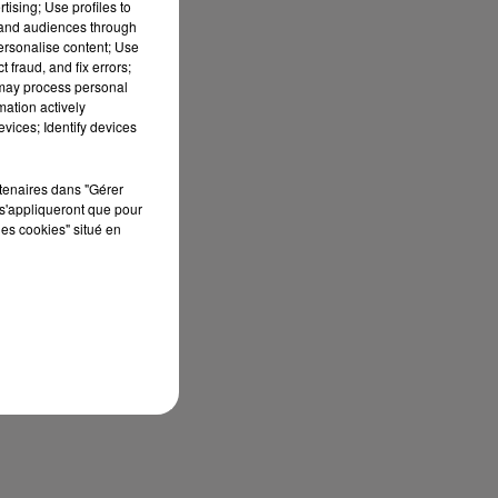
tising; Use profiles to
tand audiences through
personalise content; Use
 fraud, and fix errors;
 may process personal
mation actively
vices; Identify devices
rtenaires dans "Gérer
s'appliqueront que pour
les cookies" situé en
sec