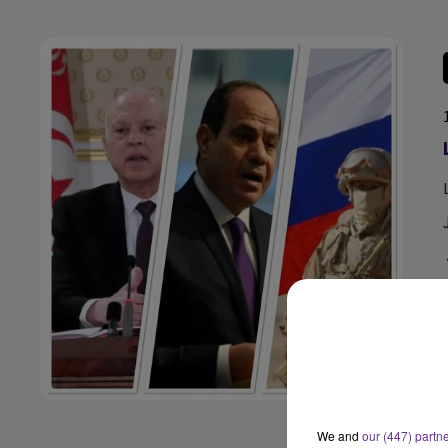
الرئيس المصري يلتقي نظيره التونسي على هامش القمة الافريقية
We and
our (447) partn