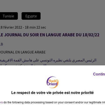
Tunisie
Egypte
18 février 2022 - 18 min 22 sec
LE JOURNAL DU SOIR EN LANGUE ARABE DU 18/02/22
LB
JOURNAL EN LANGUE ARABE
الاوروبية المشتركة في بروكسل
ويؤكد دعم مصر للاجراءات الرئاسية وتحقيق الاستقرار في تونس
Contin
الرئيس المصري يلتقي رئيس المجلس الرئاسي الليبي ويؤكد دعم مصر
للمسار السياسي الراهن في ليبيا
Le respect de votre vie privée est notre priorité
الامم المتحدة تعلن عن مؤتمر دعم دولي اليمن في ١٦ اذار القادم
ers
do the following data processing based on your consent and/or our legitimate int