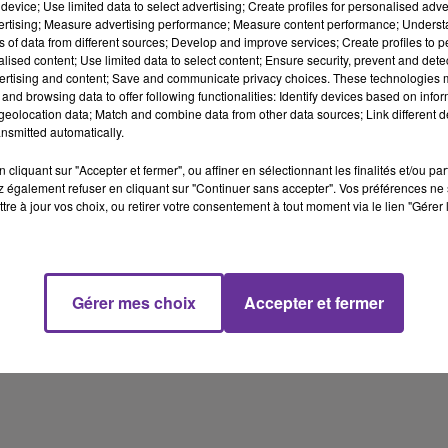
device; Use limited data to select advertising; Create profiles for personalised adver
vertising; Measure advertising performance; Measure content performance; Unders
ns of data from different sources; Develop and improve services; Create profiles to 
اجتماع رفيع المستوى اليوم في ميونخ الالمانية لقادة دوليين
alised content; Use limited data to select content; Ensure security, prevent and detect
ودبلوماسيين تهيمن عليه ازمة روسيا اوكرانيا
ertising and content; Save and communicate privacy choices. These technologies
and browsing data to offer following functionalities: Identify devices based on infor
eolocation data; Match and combine data from other data sources; Link different de
روسيا تجري مناورات السبت تحت اشراف الرئيس الروسي على وقع
nsmitted automatically.
توتر مع الغرب بشان اوكرانيا
cliquant sur "Accepter et fermer", ou affiner en sélectionnant les finalités et/ou pa
 également refuser en cliquant sur "Continuer sans accepter". Vos préférences ne 
tre à jour vos choix, ou retirer votre consentement à tout moment via le lien "Gérer 
اميركا تعتبر ان هناك احراز تقدم في مفاوضات فيينا النووية والاتفاق
ممكن اذا اظهرت طهران جدية
سلطات الاحتلال تواصل قمع الفلسطينيين في الشيخ جراح
Gérer mes choix
Accepter et fermer
18 min 22 