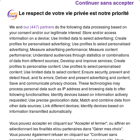
Continuer sans accepter
Mali
Ligue Arabe
Libye
Le respect de votre vie privée est notre priorité
Union du Maghreb Arabe
Israël
We and
our (447) partners
do the following data processing based on
17 février 2022 - 17 min 21 sec
your consent and/or our legitimate interest: Store and/or access
LE JOURNAL DU SOIR EN LANGUE ARABE DU
information on a device; Use limited data to select advertising; Create
profiles for personalised advertising; Use profiles to select personalised
17/02/22
advertising; Measure advertising performance; Measure content
performance; Understand audiences through statistics or combinations
LB
of data from different sources; Develop and improve services; Create
profiles to personalise content; Use profiles to select personalised
JOURNAL EN LANGUE ARABE
content; Use limited data to select content; Ensure security, prevent and
detect fraud, and fix errors; Deliver and present advertising and content;
فرنسا تعلن سحب قواتها من مالي بين ٤و٦اشهر وبلدان
Save and communicate privacy choices. These technologies may
اوروبية اخرى وكندا تقوم بالمثل
process personal data such as IP address and browsing data to offer
following functionalities: Identify devices based on information actively
requested; Use precise geolocation data; Match and combine data from
قمة اوروبية افريقية في بروكسل بحضور رؤساء عرب
other data sources; Link different devices; Identify devices based on
information transmitted automatically.
ليبيا تحيي الذكرى الحادية عشرة للثورة التي اطاحت بالقذافي
Vous pouvez accepter en cliquant sur "Accepter et fermer", ou affiner en
sélectionnant les finalités et/ou partenaires dans "Gérer mes choix".
اتحاد المغرب العربي يحتفل ب٣٣عاما على تاسيسه وتونس
Vous pouvez également refuser en cliquant sur "Continuer sans
تؤكد تمسكها بالاتحاد
accepter". Vos préférences ne s'appliqueront que pour ce site. Vous