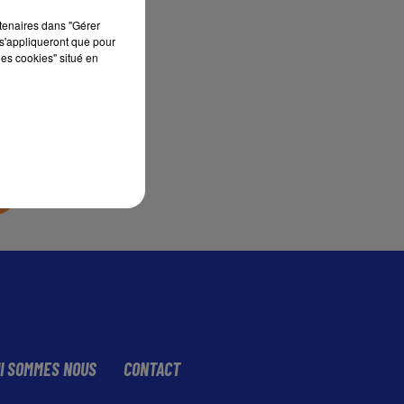
rtenaires dans "Gérer
s'appliqueront que pour
sec
les cookies" situé en
I SOMMES NOUS
CONTACT