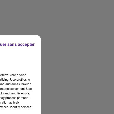
uer sans accepter
erest: Store and/or
tising; Use profiles to
tand audiences through
personalise content; Use
 fraud, and fix errors;
 may process personal
mation actively
vices; Identify devices