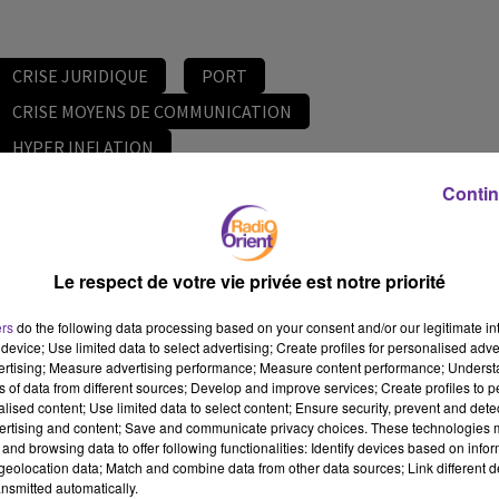
CRISE JURIDIQUE
PORT
CRISE MOYENS DE COMMUNICATION
HYPER INFLATION
Contin
7 septembre 2022 - 13 min 35 sec
LE JOURNAL DU LIBAN DU SOIR EN LANGUE ARABE DU
7/9/2022
Le respect de votre vie privée est notre priorité
JS
ers
do the following data processing based on your consent and/or our legitimate int
EDITION DU JOURNAL DU LIBAN DU SOIR DU 7/9/2022
device; Use limited data to select advertising; Create profiles for personalised adver
vertising; Measure advertising performance; Measure content performance; Unders
EDITION DU JOURNAL DU LIBAN DU SOIR DU 7/9/2022
ns of data from different sources; Develop and improve services; Create profiles to 
alised content; Use limited data to select content; Ensure security, prevent and detect
ertising and content; Save and communicate privacy choices. These technologies
and browsing data to offer following functionalities: Identify devices based on infor
eolocation data; Match and combine data from other data sources; Link different de
nsmitted automatically.