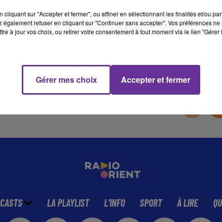
cliquant sur "Accepter et fermer", ou affiner en sélectionnant les finalités et/ou pa
 également refuser en cliquant sur "Continuer sans accepter". Vos préférences ne 
13 min 35 
tre à jour vos choix, ou retirer votre consentement à tout moment via le lien "Gérer 
Gérer mes choix
Accepter et fermer
CASTS
LA PLAYLIST
L'INFO
SPORT
À LIRE
QU