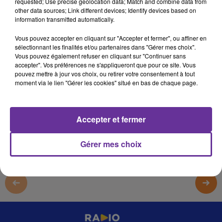
requested; Use precise geolocation data; Match and combine data from
3 mars 2023 - 14 min 29 sec
other data sources; Link different devices; Identify devices based on
information transmitted automatically.
LE JOURNAL DU LIBAN DU SOIR DU 3/03/23
Vous pouvez accepter en cliquant sur "Accepter et fermer", ou affiner en
LB
sélectionnant les finalités et/ou partenaires dans "Gérer mes choix".
Vous pouvez également refuser en cliquant sur "Continuer sans
JOURNAL DU LIBAN
accepter". Vos préférences ne s'appliqueront que pour ce site. Vous
pouvez mettre à jour vos choix, ou retirer votre consentement à tout
LE JOURNAL DU LIBAN DU SOIR DU 3/03/23
moment via le lien "Gérer les cookies" situé en bas de chaque page.
0:00
14 min 29 sec
Accepter et fermer
Gérer mes choix