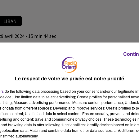
LIBAN
29 avril 2024 - 15 min 44 sec
LE JOURNAL DU LIBAN DU SOIR DU 29/04/24
Contin
LB
JOURNAL DU LIBAN
Le respect de votre vie privée est notre priorité
LE JOURNAL DU LIBAN DU SOIR DU 29/04/24
ers
do the following data processing based on your consent and/or our legitimate int
device; Use limited data to select advertising; Create profiles for personalised adver
vertising; Measure advertising performance; Measure content performance; Unders
ns of data from different sources; Develop and improve services; Create profiles to 
alised content; Use limited data to select content; Ensure security, prevent and detect
ertising and content; Save and communicate privacy choices. These technologies
and browsing data to offer following functionalities: Identify devices based on infor
eolocation data; Match and combine data from other data sources; Link different de
nsmitted automatically.