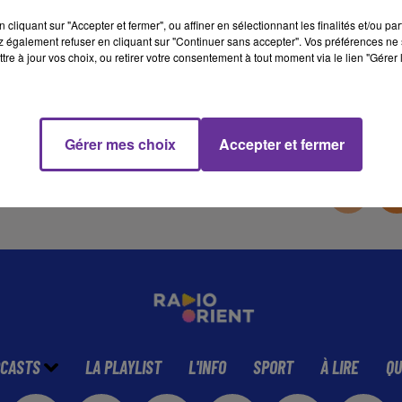
cliquant sur "Accepter et fermer", ou affiner en sélectionnant les finalités et/ou pa
 également refuser en cliquant sur "Continuer sans accepter". Vos préférences ne 
15 min 44 
tre à jour vos choix, ou retirer votre consentement à tout moment via le lien "Gérer 
Gérer mes choix
Accepter et fermer
CASTS
LA PLAYLIST
L'INFO
SPORT
À LIRE
QU