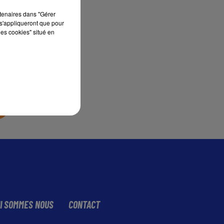
rtenaires dans "Gérer
s'appliqueront que pour
sec
les cookies" situé en
I SOMMES NOUS
CONTACT