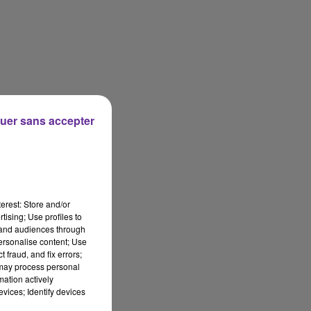
uer sans accepter
erest: Store and/or
tising; Use profiles to
tand audiences through
personalise content; Use
 fraud, and fix errors;
 may process personal
mation actively
vices; Identify devices