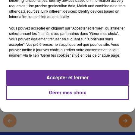
following functionalities: Identify devices based on information actively
CRISE SOCIALE
requested; Use precise geolocation data; Match and combine data from
other data sources; Link different devices; Identify devices based on
28 mars 2022 - 16 min 30 sec
information transmitted automatically.
LE JOURNAL DU LIBAN DU SOIR DU 28/3/2022
Vous pouvez accepter en cliquant sur "Accepter et fermer", ou affiner en
sélectionnant les finalités et/ou partenaires dans "Gérer mes choix".
JS
Vous pouvez également refuser en cliquant sur "Continuer sans
accepter". Vos préférences ne s'appliqueront que pour ce site. Vous
EDITION DU JOURNAL DU LIBAN DU SOIR DU 28/3/2022
pouvez mettre à jour vos choix, ou retirer votre consentement à tout
moment via le lien "Gérer les cookies" situé en bas de chaque page.
EDITION DU JOURNAL DU LIBAN DU SOIR DU 28/3/2022
0:00
16 min 30 sec
Accepter et fermer
Gérer mes choix