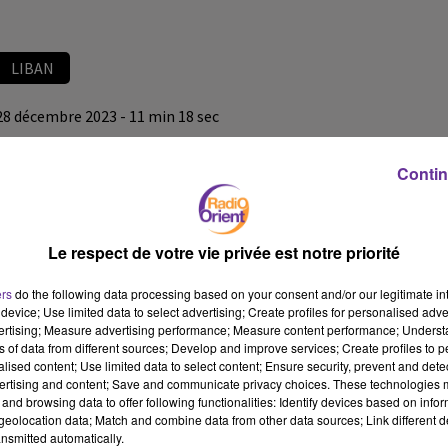
LIBAN
28 décembre 2023 - 11 min 18 sec
LE JOURNAL DU LIBAN DU SOIR DU 28/12/23
Contin
LB
JOURNAL DU LIBAN
Le respect de votre vie privée est notre priorité
LE JOURNAL DU LIBAN DU SOIR DU 28/12/23
ers
do the following data processing based on your consent and/or our legitimate int
device; Use limited data to select advertising; Create profiles for personalised adver
vertising; Measure advertising performance; Measure content performance; Unders
ns of data from different sources; Develop and improve services; Create profiles to 
alised content; Use limited data to select content; Ensure security, prevent and detect
ertising and content; Save and communicate privacy choices. These technologies
and browsing data to offer following functionalities: Identify devices based on infor
eolocation data; Match and combine data from other data sources; Link different de
nsmitted automatically.