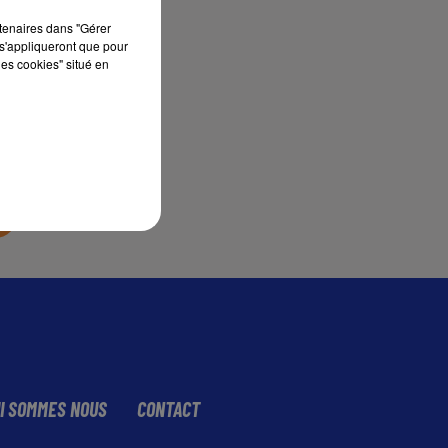
rtenaires dans "Gérer
s'appliqueront que pour
sec
les cookies" situé en
I SOMMES NOUS
CONTACT