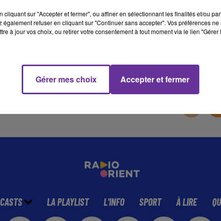
cliquant sur "Accepter et fermer", ou affiner en sélectionnant les finalités et/ou pa
 également refuser en cliquant sur "Continuer sans accepter". Vos préférences ne 
11 min 18 
tre à jour vos choix, ou retirer votre consentement à tout moment via le lien "Gérer 
Gérer mes choix
Accepter et fermer
CASTS
LA PLAYLIST
L'INFO
SPORT
À LIRE
QU