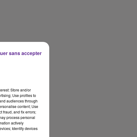
uer sans accepter
erest: Store and/or
tising; Use profiles to
tand audiences through
personalise content; Use
 fraud, and fix errors;
 may process personal
mation actively
vices; Identify devices