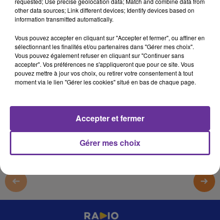
requested; Use precise geolocation data; Match and combine data from
26 avril 2022 - 19 min 40 sec
other data sources; Link different devices; Identify devices based on
information transmitted automatically.
LE JOURNAL DU LIBAN DU SOIR DU 26/04/22
Vous pouvez accepter en cliquant sur "Accepter et fermer", ou affiner en
LB
sélectionnant les finalités et/ou partenaires dans "Gérer mes choix".
Vous pouvez également refuser en cliquant sur "Continuer sans
JOURNAL EN LANGUE ARABE
accepter". Vos préférences ne s'appliqueront que pour ce site. Vous
pouvez mettre à jour vos choix, ou retirer votre consentement à tout
LE JOURNAL DU LIBAN DU SOIR DU 26/04/22
moment via le lien "Gérer les cookies" situé en bas de chaque page.
0:00
19 min 40 sec
Accepter et fermer
Gérer mes choix