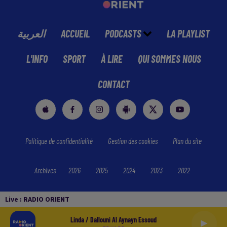
العربية
ACCUEIL
PODCASTS
LA PLAYLIST
L'INFO
SPORT
À LIRE
QUI SOMMES NOUS
CONTACT
Politique de confidentialité
Gestion des cookies
Plan du site
Archives
2026
2025
2024
2023
2022
Live :
RADIO ORIENT
Linda / Dallouni Al Aynayn Essoud