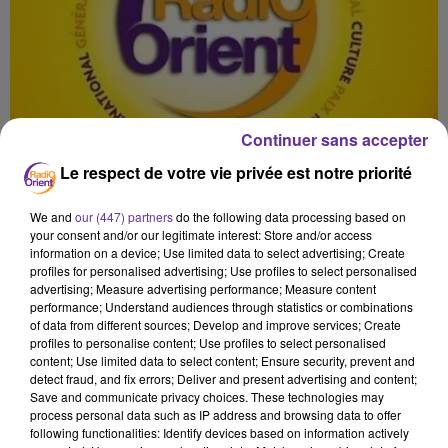
Continuer sans accepter
Le respect de votre vie privée est notre priorité
We and
our (447) partners
do the following data processing based on
your consent and/or our legitimate interest: Store and/or access
information on a device; Use limited data to select advertising; Create
profiles for personalised advertising; Use profiles to select personalised
advertising; Measure advertising performance; Measure content
performance; Understand audiences through statistics or combinations
of data from different sources; Develop and improve services; Create
profiles to personalise content; Use profiles to select personalised
content; Use limited data to select content; Ensure security, prevent and
detect fraud, and fix errors; Deliver and present advertising and content;
Save and communicate privacy choices. These technologies may
process personal data such as IP address and browsing data to offer
Liban
following functionalities: Identify devices based on information actively